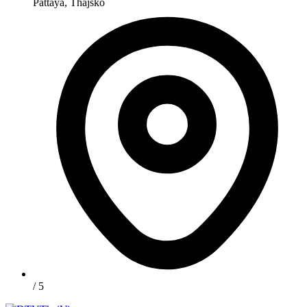
Pattaya, Thajsko
/ 5