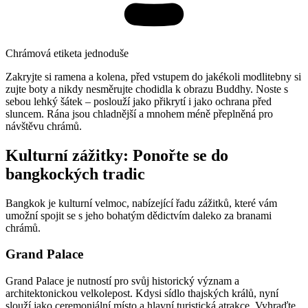
Chrámová etiketa jednoduše
Zakryjte si ramena a kolena, před vstupem do jakékoli modlitebny si
zujte boty a nikdy nesměrujte chodidla k obrazu Buddhy. Noste s
sebou lehký šátek – poslouží jako přikrytí i jako ochrana před
sluncem. Rána jsou chladnější a mnohem méně přeplněná pro
návštěvu chrámů.
Kulturní zážitky: Ponořte se do
bangkockých tradic
Bangkok je kulturní velmoc, nabízející řadu zážitků, které vám
umožní spojit se s jeho bohatým dědictvím daleko za branami
chrámů.
Grand Palace
Grand Palace je nutností pro svůj historický význam a
architektonickou velkolepost. Kdysi sídlo thajských králů, nyní
slouží jako ceremoniální místo a hlavní turistická atrakce. Vyhraďte