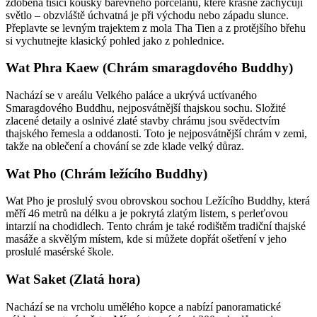
zdobena tisíci kousky barevného porcelánu, které krásně zachycují
světlo – obzvláště úchvatná je při východu nebo západu slunce.
Přeplavte se levným trajektem z mola Tha Tien a z protějšího břehu
si vychutnejte klasický pohled jako z pohlednice.
Wat Phra Kaew (Chrám smaragdového Buddhy)
Nachází se v areálu Velkého paláce a ukrývá uctívaného
Smaragdového Buddhu, nejposvátnější thajskou sochu. Složité
zlacené detaily a oslnivé zlaté stavby chrámu jsou svědectvím
thajského řemesla a oddanosti. Toto je nejposvátnější chrám v zemi,
takže na oblečení a chování se zde klade velký důraz.
Wat Pho (Chrám ležícího Buddhy)
Wat Pho je proslulý svou obrovskou sochou Ležícího Buddhy, která
měří 46 metrů na délku a je pokrytá zlatým listem, s perleťovou
intarzií na chodidlech. Tento chrám je také rodištěm tradiční thajské
masáže a skvělým místem, kde si můžete dopřát ošetření v jeho
proslulé masérské škole.
Wat Saket (Zlatá hora)
Nachází se na vrcholu umělého kopce a nabízí panoramatické