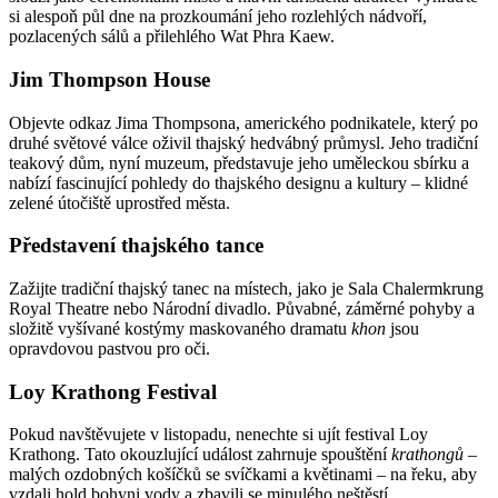
si alespoň půl dne na prozkoumání jeho rozlehlých nádvoří,
pozlacených sálů a přilehlého Wat Phra Kaew.
Jim Thompson House
Objevte odkaz Jima Thompsona, amerického podnikatele, který po
druhé světové válce oživil thajský hedvábný průmysl. Jeho tradiční
teakový dům, nyní muzeum, představuje jeho uměleckou sbírku a
nabízí fascinující pohledy do thajského designu a kultury – klidné
zelené útočiště uprostřed města.
Představení thajského tance
Zažijte tradiční thajský tanec na místech, jako je Sala Chalermkrung
Royal Theatre nebo Národní divadlo. Půvabné, záměrné pohyby a
složitě vyšívané kostýmy maskovaného dramatu
khon
jsou
opravdovou pastvou pro oči.
Loy Krathong Festival
Pokud navštěvujete v listopadu, nenechte si ujít festival Loy
Krathong. Tato okouzlující událost zahrnuje spouštění
krathongů
–
malých ozdobných košíčků se svíčkami a květinami – na řeku, aby
vzdali hold bohyni vody a zbavili se minulého neštěstí.