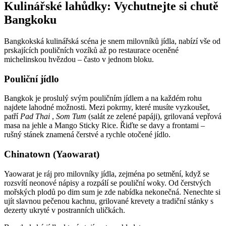
Kulinářské lahůdky: Vychutnejte si chutě
Bangkoku
Bangkokská kulinářská scéna je snem milovníků jídla, nabízí vše od
prskajících pouličních vozíků až po restaurace oceněné
michelinskou hvězdou – často v jednom bloku.
Pouliční jídlo
Bangkok je proslulý svým pouličním jídlem a na každém rohu
najdete lahodné možnosti. Mezi pokrmy, které musíte vyzkoušet,
patří
Pad Thai
,
Som Tum
(salát ze zelené papáji), grilovaná vepřová
masa na jehle a Mango Sticky Rice. Řiďte se davy a frontami –
rušný stánek znamená čerstvé a rychle otočené jídlo.
Chinatown (Yaowarat)
Yaowarat je ráj pro milovníky jídla, zejména po setmění, když se
rozsvítí neonové nápisy a rozpálí se pouliční woky. Od čerstvých
mořských plodů po dim sum je zde nabídka nekonečná. Nenechte si
ujít slavnou pečenou kachnu, grilované krevety a tradiční stánky s
dezerty ukryté v postranních uličkách.