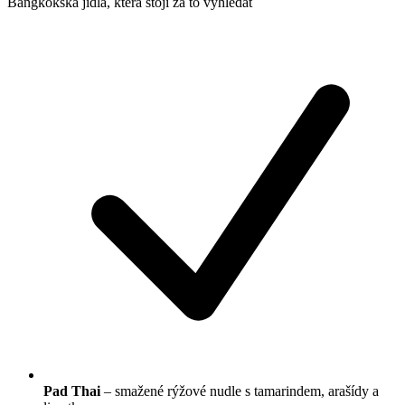
Bangkokská jídla, která stojí za to vyhledat
Pad Thai
– smažené rýžové nudle s tamarindem, arašídy a