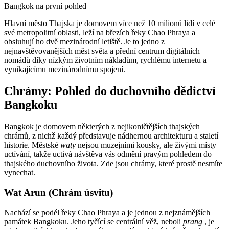
Bangkok na první pohled
Hlavní město Thajska je domovem více než 10 milionů lidí v celé
své metropolitní oblasti, leží na březích řeky Chao Phraya a
obsluhují ho dvě mezinárodní letiště. Je to jedno z
nejnavštěvovanějších měst světa a přední centrum digitálních
nomádů díky nízkým životním nákladům, rychlému internetu a
vynikajícímu mezinárodnímu spojení.
Chrámy: Pohled do duchovního dědictví
Bangkoku
Bangkok je domovem některých z nejikoničtějších thajských
chrámů, z nichž každý představuje nádhernou architekturu a staletí
historie. Městské
waty
nejsou muzejními kousky, ale živými místy
uctívání, takže uctivá návštěva vás odmění pravým pohledem do
thajského duchovního života. Zde jsou chrámy, které prostě nesmíte
vynechat.
Wat Arun (Chrám úsvitu)
Nachází se podél řeky Chao Phraya a je jednou z nejznámějších
památek Bangkoku. Jeho tyčící se centrální věž, neboli
prang
, je