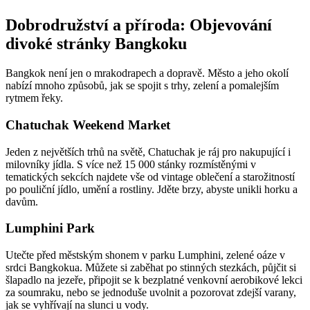
Dobrodružství a příroda: Objevování
divoké stránky Bangkoku
Bangkok není jen o mrakodrapech a dopravě. Město a jeho okolí
nabízí mnoho způsobů, jak se spojit s trhy, zelení a pomalejším
rytmem řeky.
Chatuchak Weekend Market
Jeden z největších trhů na světě, Chatuchak je ráj pro nakupující i
milovníky jídla. S více než 15 000 stánky rozmístěnými v
tematických sekcích najdete vše od vintage oblečení a starožitností
po pouliční jídlo, umění a rostliny. Jděte brzy, abyste unikli horku a
davům.
Lumphini Park
Utečte před městským shonem v parku Lumphini, zelené oáze v
srdci Bangkokua. Můžete si zaběhat po stinných stezkách, půjčit si
šlapadlo na jezeře, připojit se k bezplatné venkovní aerobikové lekci
za soumraku, nebo se jednoduše uvolnit a pozorovat zdejší varany,
jak se vyhřívají na slunci u vody.