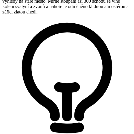
výhledy na staré město. Mírné stoupání asi 300 schodů se vine
kolem svatyní a zvonů a nahoře je odměněno klidnou atmosférou a
zářící zlatou chedi.