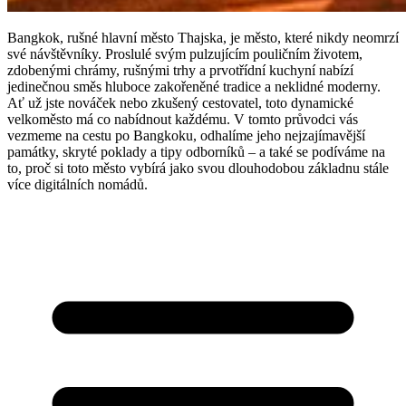
Bangkok, rušné hlavní město Thajska, je město, které nikdy neomrzí
své návštěvníky. Proslulé svým pulzujícím pouličním životem,
zdobenými chrámy, rušnými trhy a prvotřídní kuchyní nabízí
jedinečnou směs hluboce zakořeněné tradice a neklidné moderny.
Ať už jste nováček nebo zkušený cestovatel, toto dynamické
velkoměsto má co nabídnout každému. V tomto průvodci vás
vezmeme na cestu po Bangkoku, odhalíme jeho nejzajímavější
památky, skryté poklady a tipy odborníků – a také se podíváme na
to, proč si toto město vybírá jako svou dlouhodobou základnu stále
více digitálních nomádů.