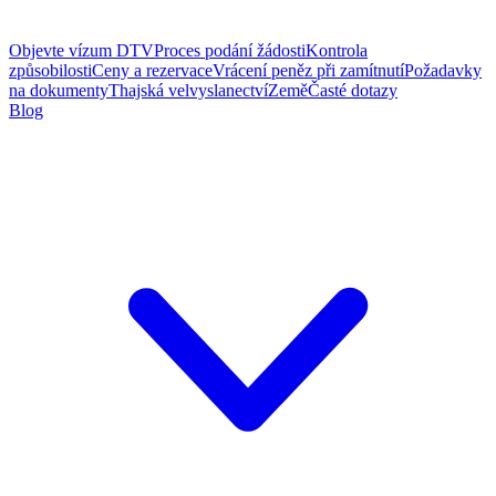
Objevte vízum DTV
Proces podání žádosti
Kontrola
způsobilosti
Ceny a rezervace
Vrácení peněz při zamítnutí
Požadavky
na dokumenty
Thajská velvyslanectví
Země
Časté dotazy
Blog