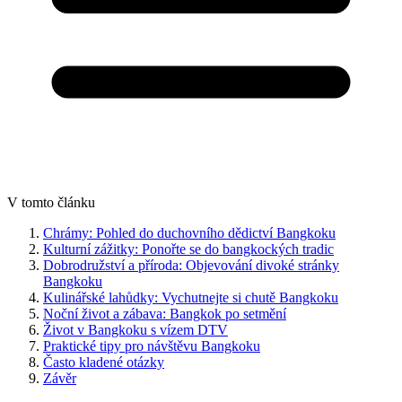
V tomto článku
Chrámy: Pohled do duchovního dědictví Bangkoku
Kulturní zážitky: Ponořte se do bangkockých tradic
Dobrodružství a příroda: Objevování divoké stránky
Bangkoku
Kulinářské lahůdky: Vychutnejte si chutě Bangkoku
Noční život a zábava: Bangkok po setmění
Život v Bangkoku s vízem DTV
Praktické tipy pro návštěvu Bangkoku
Často kladené otázky
Závěr