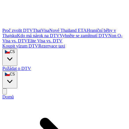
Proč zvolit DTVThaiVisa
Nové Thailand ETA
Hraniční běhy v
Thajsku
Kdo má nárok na DTV
Vyhněte se zamítnutí DTV
Non O-
Visa vs. DTV
Elite Visa vs. DTV
Koupit vízum DTV
Rezervace taxi
CS
Požádat o DTV
CS
Domů