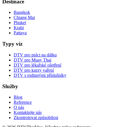
Destinace
Bangkok
Chiang Mai
Phuket
Krabi
Pattaya
Typy víz
DTV pro práci na dálku
DTV pro Muay Thai
DTV pro lékařské ošetření
DTV pro kurzy vaření
DTV s rodinnými příslušníky
Služby
Blog
Reference
O nás
Kontaktujte nás
Zkontrolovat způsobilost