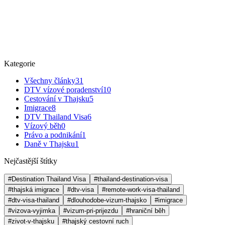
Kategorie
Všechny články
31
DTV vízové poradenství
10
Cestování v Thajsku
5
Imigrace
8
DTV Thailand Visa
6
Vízový běh
0
Právo a podnikání
1
Daně v Thajsku
1
Nejčastější štítky
#Destination Thailand Visa
#thailand-destination-visa
#thajská imigrace
#dtv-visa
#remote-work-visa-thailand
#dtv-visa-thailand
#dlouhodobe-vizum-thajsko
#imigrace
#vizova-vyjimka
#vizum-pri-prijezdu
#hraniční běh
#zivot-v-thajsku
#thajský cestovní ruch