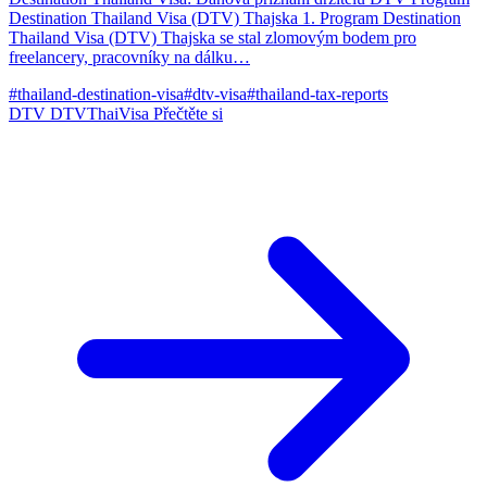
Destination Thailand Visa (DTV) Thajska 1. Program Destination
Thailand Visa (DTV) Thajska se stal zlomovým bodem pro
freelancery, pracovníky na dálku…
#thailand-destination-visa
#dtv-visa
#thailand-tax-reports
DTV
DTVThaiVisa
Přečtěte si