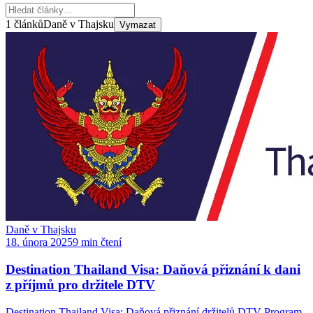
1 článků
Daně v Thajsku
Vymazat
Daně v Thajsku
18. února 2025
9 min čtení
Destination Thailand Visa: Daňová přiznání k dani
z příjmů pro držitele DTV
Destination Thailand Visa: Daňová přiznání držitelů DTV Program