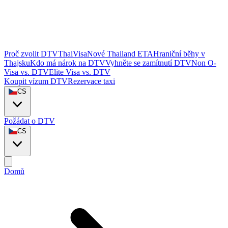
Proč zvolit DTVThaiVisa
Nové Thailand ETA
Hraniční běhy v
Thajsku
Kdo má nárok na DTV
Vyhněte se zamítnutí DTV
Non O-
Visa vs. DTV
Elite Visa vs. DTV
Koupit vízum DTV
Rezervace taxi
CS
Požádat o DTV
CS
Domů