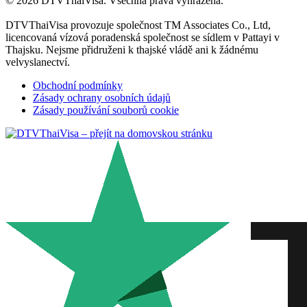
© 2026 DTVThaiVisa. Všechna práva vyhrazena.
DTVThaiVisa provozuje společnost TM Associates Co., Ltd,
licencovaná vízová poradenská společnost se sídlem v Pattayi v
Thajsku. Nejsme přidruženi k thajské vládě ani k žádnému
velvyslanectví.
Obchodní podmínky
Zásady ochrany osobních údajů
Zásady používání souborů cookie