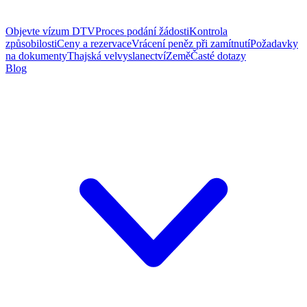
Objevte vízum DTV
Proces podání žádosti
Kontrola
způsobilosti
Ceny a rezervace
Vrácení peněz při zamítnutí
Požadavky
na dokumenty
Thajská velvyslanectví
Země
Časté dotazy
Blog