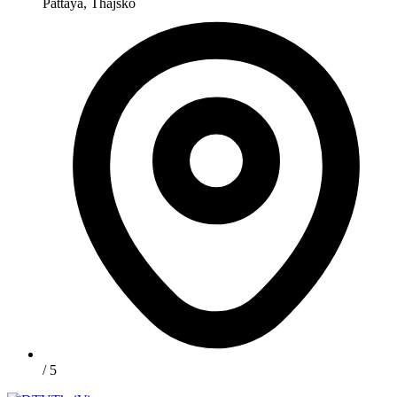
Pattaya, Thajsko
/ 5