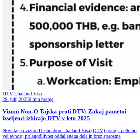
DTV Thailand Visa
29. julij 2025
8 min branja
Vizum Non-O Tajska proti DTV: Zakaj pametni
izseljenci izbirajo DTV v letu 2025
Novi tajski vizum Destination Thailand Visa (DTV) ponuja petletno
veljavnost, prilagodljivost oddaljenega dela in brez starostne