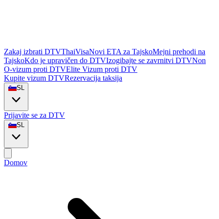
Zakaj izbrati DTVThaiVisa
Novi ETA za Tajsko
Mejni prehodi na
Tajsko
Kdo je upravičen do DTV
Izogibajte se zavrnitvi DTV
Non
O-vizum proti DTV
Elite Vizum proti DTV
Kupite vizum DTV
Rezervacija taksija
SL
Prijavite se za DTV
SL
Domov