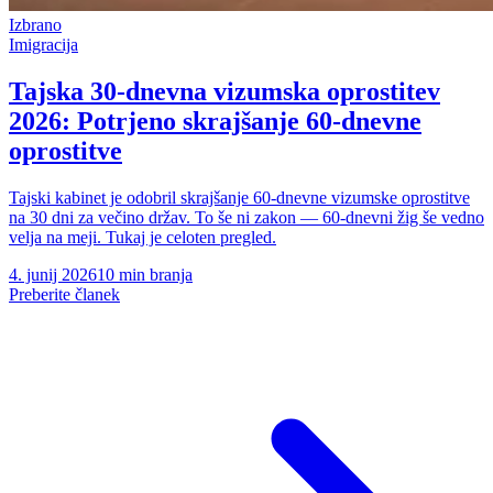
Izbrano
Imigracija
Tajska 30-dnevna vizumska oprostitev
2026: Potrjeno skrajšanje 60-dnevne
oprostitve
Tajski kabinet je odobril skrajšanje 60-dnevne vizumske oprostitve
na 30 dni za večino držav. To še ni zakon — 60-dnevni žig še vedno
velja na meji. Tukaj je celoten pregled.
4. junij 2026
10 min branja
Preberite članek