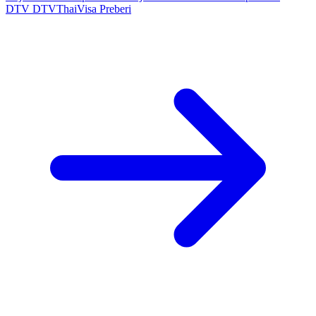
DTV
DTVThaiVisa
Preberi