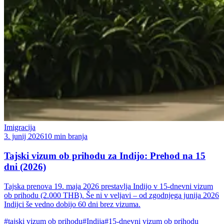
Imigracija
3. junij 2026
10 min branja
Tajski vizum ob prihodu za Indijo: Prehod na 15
dni (2026)
Tajska prenova 19. maja 2026 prestavlja Indijo v 15-dnevni vizum
ob prihodu (2.000 THB). Še ni v veljavi – od zgodnjega junija 2026
Indijci še vedno dobijo 60 dni brez vizuma.
#tajski vizum ob prihodu
#Indija
#15-dnevni vizum ob prihodu