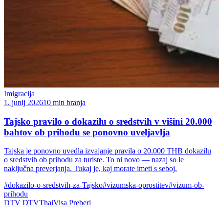
Imigracija
1. junij 2026
10 min branja
Tajsko pravilo o dokazilu o sredstvih v višini 20.000
bahtov ob prihodu se ponovno uveljavlja
Tajska je ponovno uvedla izvajanje pravila o 20.000 THB dokazilu
o sredstvih ob prihodu za turiste. To ni novo — nazaj so le
naključna preverjanja. Tukaj je, kaj morate imeti s seboj.
#dokazilo-o-sredstvih-za-Tajsko
#vizumska-oprostitev
#vizum-ob-
prihodu
DTV
DTVThaiVisa
Preberi