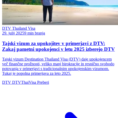
DTV Thailand Visa
29. julij 2025
9 min branja
Tajski vizum za upokojitev v primerjavi z DTV:
Zakaj pametni upokojenci v letu 2025 izberejo DTV
Tajski vizum Destination Thailand Visa (DTV) daje upokojencem
več finančne prožnosti, veliko manj birokracije in resnično svobodo
potovanja v primerjavi s tradicionalnim upokojenskim vizumom.
Tukaj je popolna primerjava za leto 2025.
DTV
DTVThaiVisa
Preberi