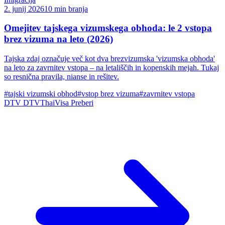
2. junij 2026
10 min branja
Omejitev tajskega vizumskega obhoda: le 2 vstopa
brez vizuma na leto (2026)
Tajska zdaj označuje več kot dva brezvizumska 'vizumska obhoda'
na leto za zavrnitev vstopa – na letališčih in kopenskih mejah. Tukaj
so resnična pravila, nianse in rešitev.
#tajski vizumski obhod
#vstop brez vizuma
#zavrnitev vstopa
DTV
DTVThaiVisa
Preberi