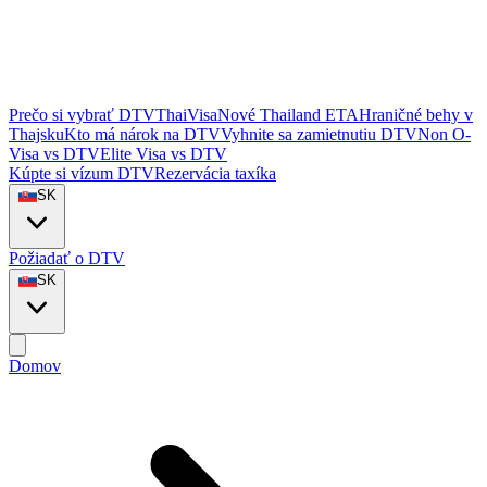
Prečo si vybrať DTVThaiVisa
Nové Thailand ETA
Hraničné behy v
Thajsku
Kto má nárok na DTV
Vyhnite sa zamietnutiu DTV
Non O-
Visa vs DTV
Elite Visa vs DTV
Kúpte si vízum DTV
Rezervácia taxíka
SK
Požiadať o DTV
SK
Domov