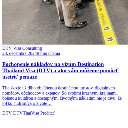
DTV Visa Consulting
23. decembra 2024
8 min čítania
Pochopenie nákladov na vízum Destination
Thailand Visa (DTV) a ako vám môžeme pomôcť
ušetriť peniaze
Thajsko je už dlho obľúbenou destináciou turistov, digitálnych
nomádov, dôchodcov a expatov. So svojimi krásnymi krajinami,
bohatou kultúrou a dostupnými životnými nákladmi nie je divu, že
toľko ľudí sníva o živote…
DTV
DTVThaiVisa
Prečítať