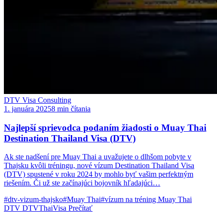
DTV Visa Consulting
1. januára 2025
8 min čítania
Najlepší sprievodca podaním žiadosti o Muay Thai
Destination Thailand Visa (DTV)
Ak ste nadšení pre Muay Thai a uvažujete o dlhšom pobyte v
Thajsku kvôli tréningu, nové vízum Destination Thailand Visa
(DTV) spustené v roku 2024 by mohlo byť vašim perfektným
riešením. Či už ste začínajúci bojovník hľadajúci…
#dtv-vizum-thajsko
#Muay Thai
#vízum na tréning Muay Thai
DTV
DTVThaiVisa
Prečítať