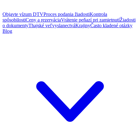
Objavte vízum DTV
Proces podania žiadosti
Kontrola
spôsobilosti
Ceny a rezervácia
Vrátenie peňazí pri zamietnutí
Žiadosti
o dokumenty
Thajské veľvyslanectvá
Krajiny
Často kladené otázky
Blog