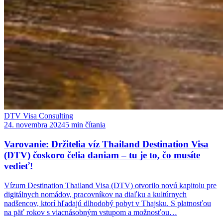
DTV Visa Consulting
24. novembra 2024
5 min čítania
Varovanie: Držitelia víz Thailand Destination Visa
(DTV) čoskoro čelia daniam – tu je to, čo musíte
vedieť!
Vízum Destination Thailand Visa (DTV) otvorilo novú kapitolu pre
digitálnych nomádov, pracovníkov na diaľku a kultúrnych
nadšencov, ktorí hľadajú dlhodobý pobyt v Thajsku. S platnosťou
na päť rokov s viacnásobným vstupom a možnosťou…