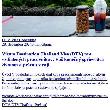
DTV Visa Consulting
28. decembra 2024
6 min čítania
Vízum Destination Thailand Visa (DTV) pre
vzdialených pracovníkov: Váš konečný sprievodca
životom a prácou v raji
Úvod V posledných rokoch diaľková práca zmenila spôsob, akým
žijeme a pracujeme, a ponúka bezkonkurenčnú flexibilitu a slobodu.
Pre mnohých tieto zmeny otvorili dvere k novému životnému štýlu –
takému, kde sa práca a cestovanie spájajú…
#remote-work-visa-thailand
#digital-nomad-visa-thailand
#dtv-vizum-
thajsko
DTV
DTVThaiVisa
Prečítať