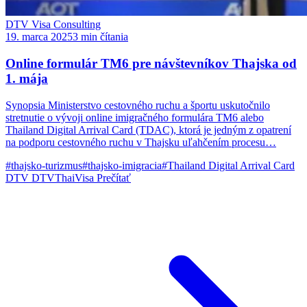
DTV Visa Consulting
19. marca 2025
3 min čítania
Online formulár TM6 pre návštevníkov Thajska od
1. mája
Synopsia Ministerstvo cestovného ruchu a športu uskutočnilo
stretnutie o vývoji online imigračného formulára TM6 alebo
Thailand Digital Arrival Card (TDAC), ktorá je jedným z opatrení
na podporu cestovného ruchu v Thajsku uľahčením procesu…
#thajsko-turizmus
#thajsko-imigracia
#Thailand Digital Arrival Card
DTV
DTVThaiVisa
Prečítať