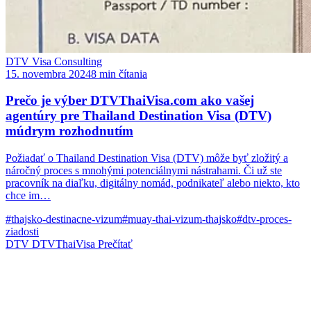
DTV Visa Consulting
15. novembra 2024
8 min čítania
Prečo je výber DTVThaiVisa.com ako vašej
agentúry pre Thailand Destination Visa (DTV)
múdrym rozhodnutím
Požiadať o Thailand Destination Visa (DTV) môže byť zložitý a
náročný proces s mnohými potenciálnymi nástrahami. Či už ste
pracovník na diaľku, digitálny nomád, podnikateľ alebo niekto, kto
chce im…
#thajsko-destinacne-vizum
#muay-thai-vizum-thajsko
#dtv-proces-
ziadosti
DTV
DTVThaiVisa
Prečítať