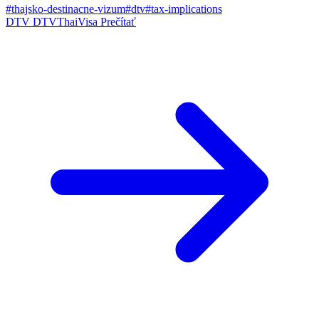
#thajsko-destinacne-vizum
#dtv
#tax-implications
DTV
DTVThaiVisa
Prečítať