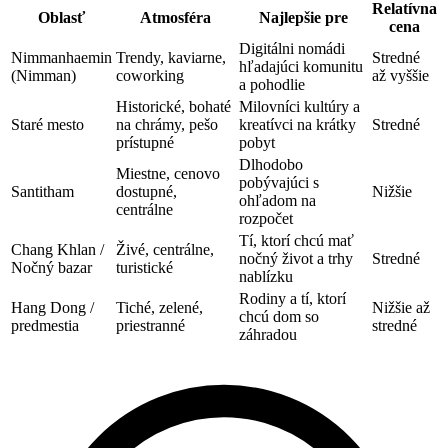
Relatívna
Oblasť
Atmosféra
Najlepšie pre
cena
Digitálni nomádi
Nimmanhaemin
Trendy, kaviarne,
Stredné
hľadajúci komunitu
(Nimman)
coworking
až vyššie
a pohodlie
Historické, bohaté
Milovníci kultúry a
Staré mesto
na chrámy, pešo
kreatívci na krátky
Stredné
prístupné
pobyt
Dlhodobo
Miestne, cenovo
pobývajúci s
Santitham
dostupné,
Nižšie
ohľadom na
centrálne
rozpočet
Tí, ktorí chcú mať
Chang Khlan /
Živé, centrálne,
nočný život a trhy
Stredné
Nočný bazar
turistické
nablízku
Rodiny a tí, ktorí
Hang Dong /
Tiché, zelené,
Nižšie až
chcú dom so
predmestia
priestranné
stredné
záhradou