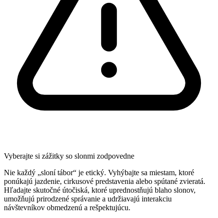
Vyberajte si zážitky so slonmi zodpovedne
Nie každý „sloní tábor“ je etický. Vyhýbajte sa miestam, ktoré
ponúkajú jazdenie, cirkusové predstavenia alebo spútané zvieratá.
Hľadajte skutočné útočiská, ktoré uprednostňujú blaho slonov,
umožňujú prirodzené správanie a udržiavajú interakciu
návštevníkov obmedzenú a rešpektujúcu.