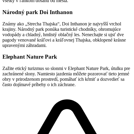
všetky v ľahkom dosahu od mesta.
Národný park Doi Inthanon
Známy ako „Strecha Thajska“, Doi Inthanon je najvyšší vrchol
krajiny. Národný park ponúka turistické chodníky, ohromujúce
vodopády a chladný, hmlistý oblačný les. Nenechajte si ujsť dve
pagody venované kráľovi a kráľovnej Thajska, obklopené krásne
upravenými záhradami.
Elephant Nature Park
Zažite etický turizmus so slonmi v Elephant Nature Park, útulku pre
zachránené slony. Namiesto jazdenia môžete pozorovať tieto jemné
obry v prirodzenom prostredí, pomáhať ich kŕmiť a dozvedieť sa
často dojímavé príbehy o ich záchrane.