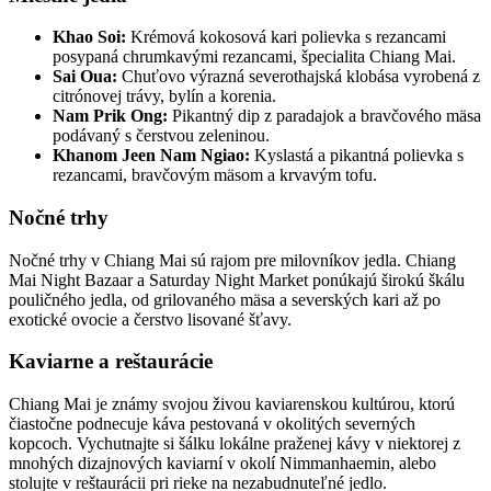
Khao Soi:
Krémová kokosová kari polievka s rezancami
posypaná chrumkavými rezancami, špecialita Chiang Mai.
Sai Oua:
Chuťovo výrazná severothajská klobása vyrobená z
citrónovej trávy, bylín a korenia.
Nam Prik Ong:
Pikantný dip z paradajok a bravčového mäsa
podávaný s čerstvou zeleninou.
Khanom Jeen Nam Ngiao:
Kyslastá a pikantná polievka s
rezancami, bravčovým mäsom a krvavým tofu.
Nočné trhy
Nočné trhy v Chiang Mai sú rajom pre milovníkov jedla. Chiang
Mai Night Bazaar a Saturday Night Market ponúkajú širokú škálu
pouličného jedla, od grilovaného mäsa a severských kari až po
exotické ovocie a čerstvo lisované šťavy.
Kaviarne a reštaurácie
Chiang Mai je známy svojou živou kaviarenskou kultúrou, ktorú
čiastočne podnecuje káva pestovaná v okolitých severných
kopcoch. Vychutnajte si šálku lokálne praženej kávy v niektorej z
mnohých dizajnových kaviarní v okolí Nimmanhaemin, alebo
stolujte v reštaurácii pri rieke na nezabudnuteľné jedlo.