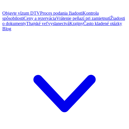
Objavte vízum DTV
Proces podania žiadosti
Kontrola
spôsobilosti
Ceny a rezervácia
Vrátenie peňazí pri zamietnutí
Žiadosti
o dokumenty
Thajské veľvyslanectvá
Krajiny
Často kladené otázky
Blog