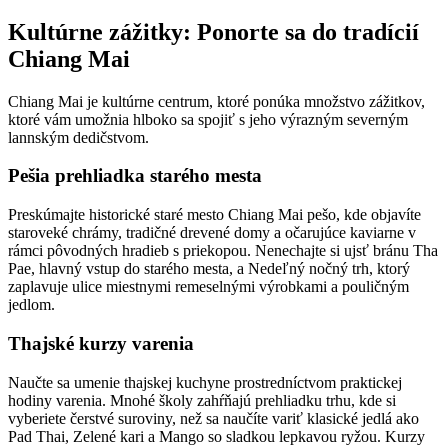
Kultúrne zážitky: Ponorte sa do tradícií
Chiang Mai
Chiang Mai je kultúrne centrum, ktoré ponúka množstvo zážitkov,
ktoré vám umožnia hlboko sa spojiť s jeho výrazným severným
lannským dedičstvom.
Pešia prehliadka starého mesta
Preskúmajte historické staré mesto Chiang Mai pešo, kde objavíte
staroveké chrámy, tradičné drevené domy a očarujúce kaviarne v
rámci pôvodných hradieb s priekopou. Nenechajte si ujsť bránu Tha
Pae, hlavný vstup do starého mesta, a Nedeľný nočný trh, ktorý
zaplavuje ulice miestnymi remeselnými výrobkami a pouličným
jedlom.
Thajské kurzy varenia
Naučte sa umenie thajskej kuchyne prostredníctvom praktickej
hodiny varenia. Mnohé školy zahŕňajú prehliadku trhu, kde si
vyberiete čerstvé suroviny, než sa naučíte variť klasické jedlá ako
Pad Thai, Zelené kari a Mango so sladkou lepkavou ryžou. Kurzy