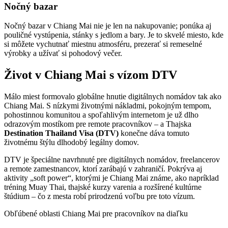
Nočný bazar
Nočný bazar v Chiang Mai nie je len na nakupovanie; ponúka aj
pouličné vystúpenia, stánky s jedlom a bary. Je to skvelé miesto, kde
si môžete vychutnať miestnu atmosféru, prezerať si remeselné
výrobky a užívať si pohodový večer.
Život v Chiang Mai s vízom DTV
Málo miest formovalo globálne hnutie digitálnych nomádov tak ako
Chiang Mai. S nízkymi životnými nákladmi, pokojným tempom,
pohostinnou komunitou a spoľahlivým internetom je už dlho
odrazovým mostíkom pre remote pracovníkov – a Thajska
Destination Thailand Visa (DTV)
konečne dáva tomuto
životnému štýlu dlhodobý legálny domov.
DTV je špeciálne navrhnuté pre digitálnych nomádov, freelancerov
a remote zamestnancov, ktorí zarábajú v zahraničí. Pokrýva aj
aktivity „soft power“, ktorými je Chiang Mai známe, ako napríklad
tréning Muay Thai, thajské kurzy varenia a rozšírené kultúrne
štúdium – čo z mesta robí prirodzenú voľbu pre toto vízum.
Obľúbené oblasti Chiang Mai pre pracovníkov na diaľku