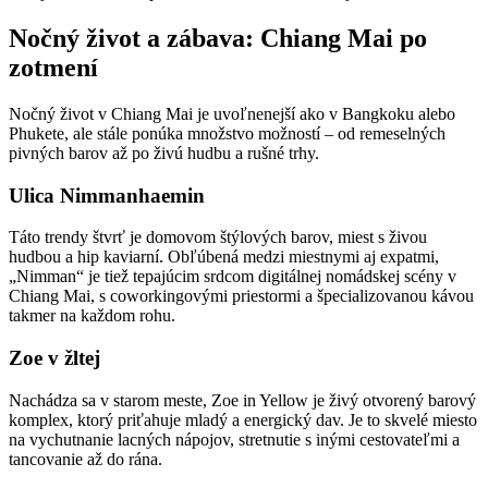
Nočný život a zábava: Chiang Mai po
zotmení
Nočný život v Chiang Mai je uvoľnenejší ako v Bangkoku alebo
Phukete, ale stále ponúka množstvo možností – od remeselných
pivných barov až po živú hudbu a rušné trhy.
Ulica Nimmanhaemin
Táto trendy štvrť je domovom štýlových barov, miest s živou
hudbou a hip kaviarní. Obľúbená medzi miestnymi aj expatmi,
„Nimman“ je tiež tepajúcim srdcom digitálnej nomádskej scény v
Chiang Mai, s coworkingovými priestormi a špecializovanou kávou
takmer na každom rohu.
Zoe v žltej
Nachádza sa v starom meste, Zoe in Yellow je živý otvorený barový
komplex, ktorý priťahuje mladý a energický dav. Je to skvelé miesto
na vychutnanie lacných nápojov, stretnutie s inými cestovateľmi a
tancovanie až do rána.