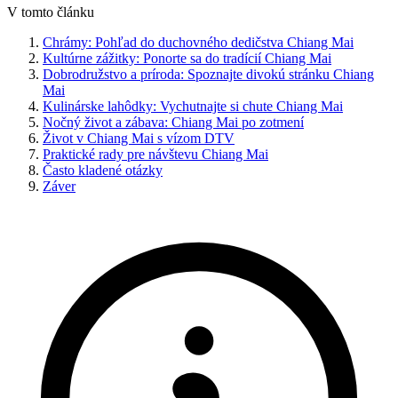
V tomto článku
Chrámy: Pohľad do duchovného dedičstva Chiang Mai
Kultúrne zážitky: Ponorte sa do tradícií Chiang Mai
Dobrodružstvo a príroda: Spoznajte divokú stránku Chiang
Mai
Kulinárske lahôdky: Vychutnajte si chute Chiang Mai
Nočný život a zábava: Chiang Mai po zotmení
Život v Chiang Mai s vízom DTV
Praktické rady pre návštevu Chiang Mai
Často kladené otázky
Záver