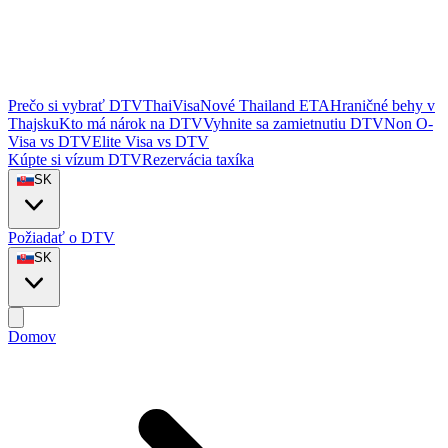
Prečo si vybrať DTVThaiVisa
Nové Thailand ETA
Hraničné behy v
Thajsku
Kto má nárok na DTV
Vyhnite sa zamietnutiu DTV
Non O-
Visa vs DTV
Elite Visa vs DTV
Kúpte si vízum DTV
Rezervácia taxíka
SK
Požiadať o DTV
SK
Domov