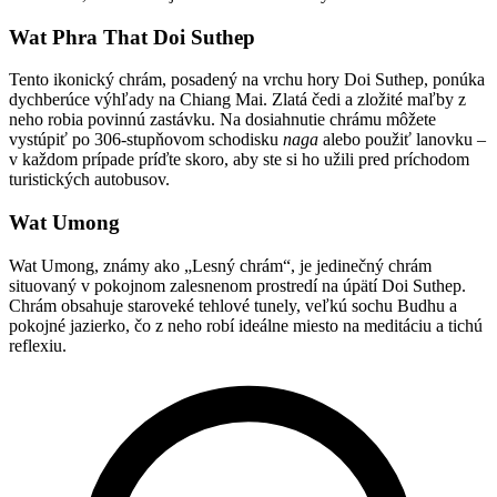
Wat Phra That Doi Suthep
Tento ikonický chrám, posadený na vrchu hory Doi Suthep, ponúka
dychberúce výhľady na Chiang Mai. Zlatá čedi a zložité maľby z
neho robia povinnú zastávku. Na dosiahnutie chrámu môžete
vystúpiť po 306-stupňovom schodisku
naga
alebo použiť lanovku –
v každom prípade príďte skoro, aby ste si ho užili pred príchodom
turistických autobusov.
Wat Umong
Wat Umong, známy ako „Lesný chrám“, je jedinečný chrám
situovaný v pokojnom zalesnenom prostredí na úpätí Doi Suthep.
Chrám obsahuje staroveké tehlové tunely, veľkú sochu Budhu a
pokojné jazierko, čo z neho robí ideálne miesto na meditáciu a tichú
reflexiu.