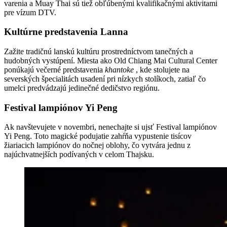
varenia a Muay Thai sú tiež obľúbenými kvalifikačnými aktivitami
pre vízum DTV.
Kultúrne predstavenia Lanna
Zažite tradičnú lanskú kultúru prostredníctvom tanečných a
hudobných vystúpení. Miesta ako Old Chiang Mai Cultural Center
ponúkajú večerné predstavenia
khantoke
, kde stolujete na
severských špecialitách usadení pri nízkych stolíkoch, zatiaľ čo
umelci predvádzajú jedinečné dedičstvo regiónu.
Festival lampiónov Yi Peng
Ak navštevujete v novembri, nenechajte si ujsť Festival lampiónov
Yi Peng. Toto magické podujatie zahŕňa vypustenie tisícov
žiariacich lampiónov do nočnej oblohy, čo vytvára jednu z
najúchvatnejších podívaných v celom Thajsku.