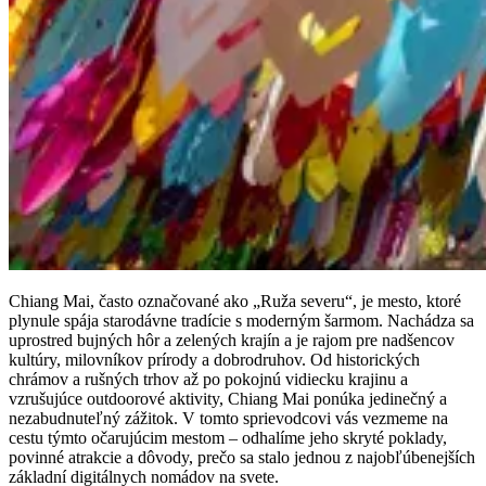
Chiang Mai, často označované ako „Ruža severu“, je mesto, ktoré
plynule spája starodávne tradície s moderným šarmom. Nachádza sa
uprostred bujných hôr a zelených krajín a je rajom pre nadšencov
kultúry, milovníkov prírody a dobrodruhov. Od historických
chrámov a rušných trhov až po pokojnú vidiecku krajinu a
vzrušujúce outdoorové aktivity, Chiang Mai ponúka jedinečný a
nezabudnuteľný zážitok. V tomto sprievodcovi vás vezmeme na
cestu týmto očarujúcim mestom – odhalíme jeho skryté poklady,
povinné atrakcie a dôvody, prečo sa stalo jednou z najobľúbenejších
základní digitálnych nomádov na svete.