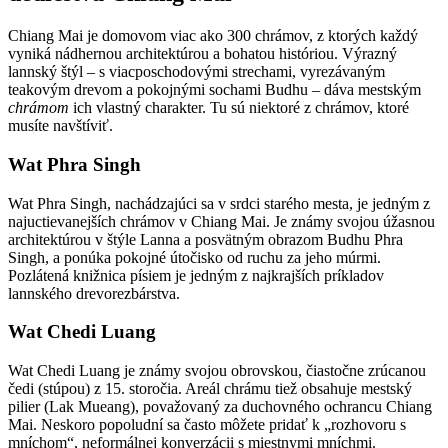
Chiang Mai je domovom viac ako 300 chrámov, z ktorých každý
vyniká nádhernou architektúrou a bohatou históriou. Výrazný
lannský štýl – s viacposchodovými strechami, vyrezávaným
teakovým drevom a pokojnými sochami Budhu – dáva mestským
chrámom
ich vlastný charakter. Tu sú niektoré z chrámov, ktoré
musíte navštíviť.
Wat Phra Singh
Wat Phra Singh, nachádzajúci sa v srdci starého mesta, je jedným z
najuctievanejších chrámov v Chiang Mai. Je známy svojou úžasnou
architektúrou v štýle Lanna a posvätným obrazom Budhu Phra
Singh, a ponúka pokojné útočisko od ruchu za jeho múrmi.
Pozlátená knižnica písiem je jedným z najkrajších príkladov
lannského drevorezbárstva.
Wat Chedi Luang
Wat Chedi Luang je známy svojou obrovskou, čiastočne zrúcanou
čedi (stúpou) z 15. storočia. Areál chrámu tiež obsahuje mestský
pilier (Lak Mueang), považovaný za duchovného ochrancu Chiang
Mai. Neskoro popoludní sa často môžete pridať k „rozhovoru s
mníchom“, neformálnej konverzácii s miestnymi mníchmi.