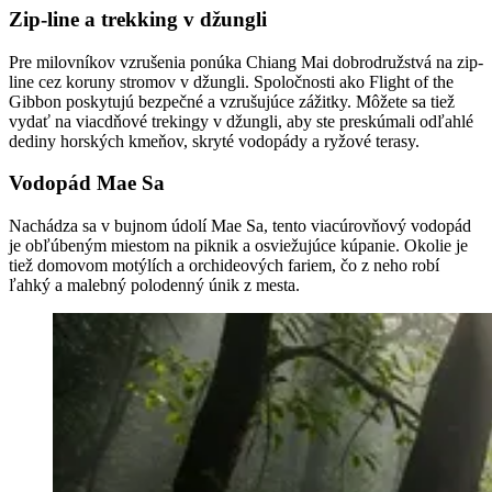
Zip-line a trekking v džungli
Pre milovníkov vzrušenia ponúka Chiang Mai dobrodružstvá na zip-
line cez koruny stromov v džungli. Spoločnosti ako Flight of the
Gibbon poskytujú bezpečné a vzrušujúce zážitky. Môžete sa tiež
vydať na viacdňové trekingy v džungli, aby ste preskúmali odľahlé
dediny horských kmeňov, skryté vodopády a ryžové terasy.
Vodopád Mae Sa
Nachádza sa v bujnom údolí Mae Sa, tento viacúrovňový vodopád
je obľúbeným miestom na piknik a osviežujúce kúpanie. Okolie je
tiež domovom motýlích a orchideových fariem, čo z neho robí
ľahký a malebný polodenný únik z mesta.