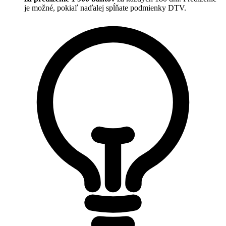
je možné, pokiaľ naďalej spĺňate podmienky DTV.