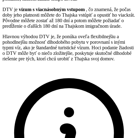
DTV je
vízum s viacnásobným vstupom
, čo znamená, že počas
doby jeho platnosti môžete do Thajska vstúpiť a opustiť ho viackrát.
Pôvodne môžete zostať až 180 dní a potom môžete požiadať o
predĺženie o ďalších 180 dní na Thajskom imigračnom úrade.
Hlavnou výhodou DTV je, že ponúka oveľa flexibilnejšiu a
pohodlnejšiu možnosť dlhodobého pobytu v porovnaní s inými
typmi víz, ako je štandardné turistické vízum. Hoci podanie žiadosti
o DTV môže byť o niečo zložitejšie, poskytuje skutočné dlhodobé
riešenie pre tých, ktorí chcú urobiť z Thajska svoj domov.