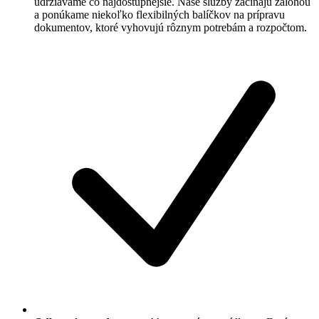
udržiavame čo najdostupnejšie. Naše služby začínajú zálohou
a ponúkame niekoľko flexibilných balíčkov na prípravu
dokumentov, ktoré vyhovujú rôznym potrebám a rozpočtom.