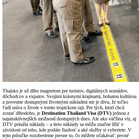
Thajsko je už dlho magnetom pre turistov, digitálnych nomádov,
dôchodcov a expatov. Svojimi krásnymi krajinami, bohatou kultúrou
a povestne dostupnými životnými nákladmi nie je divu, že toľko
ľudí sníva o živote v tomto tropickom raji. Pre tých, ktorí chcú
zostať dlhodobo, je
Destination Thailand Visa (DTV)
jednou z
najatraktívnejších možností dostupných dnes. Ale ako väčšina víz, aj
DTV prináša náklady – a tieto náklady sa môžu značne líšiť v
závislosti od toho, kde podáte žiadosť a aké služby si vyberiete. V
tejto príručke rozoberieme presne to, čo môžete očakávať: pevné