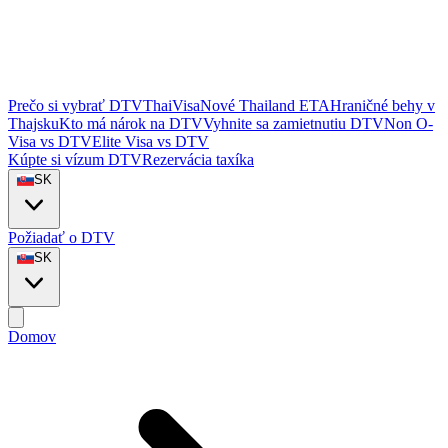
Prečo si vybrať DTVThaiVisa
Nové Thailand ETA
Hraničné behy v
Thajsku
Kto má nárok na DTV
Vyhnite sa zamietnutiu DTV
Non O-
Visa vs DTV
Elite Visa vs DTV
Kúpte si vízum DTV
Rezervácia taxíka
SK
Požiadať o DTV
SK
Domov