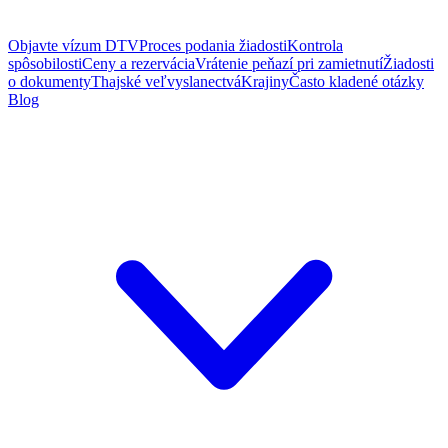
Objavte vízum DTV
Proces podania žiadosti
Kontrola
spôsobilosti
Ceny a rezervácia
Vrátenie peňazí pri zamietnutí
Žiadosti
o dokumenty
Thajské veľvyslanectvá
Krajiny
Často kladené otázky
Blog