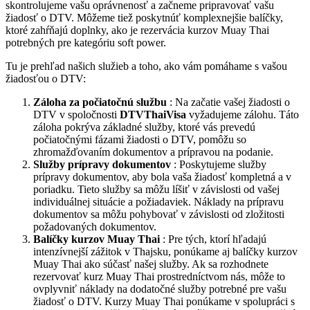
skontrolujeme vašu oprávnenosť a začneme pripravovať vašu
žiadosť o DTV. Môžeme tiež poskytnúť komplexnejšie balíčky,
ktoré zahŕňajú doplnky, ako je rezervácia kurzov Muay Thai
potrebných pre kategóriu soft power.
Tu je prehľad našich služieb a toho, ako vám pomáhame s vašou
žiadosťou o DTV:
Záloha za počiatočnú službu
: Na začatie vašej žiadosti o
DTV v spoločnosti
DTVThaiVisa
vyžadujeme zálohu. Táto
záloha pokrýva základné služby, ktoré vás prevedú
počiatočnými fázami žiadosti o DTV, pomôžu so
zhromažďovaním dokumentov a prípravou na podanie.
Služby prípravy dokumentov
: Poskytujeme služby
prípravy dokumentov, aby bola vaša žiadosť kompletná a v
poriadku. Tieto služby sa môžu líšiť v závislosti od vašej
individuálnej situácie a požiadaviek. Náklady na prípravu
dokumentov sa môžu pohybovať v závislosti od zložitosti
požadovaných dokumentov.
Balíčky kurzov Muay Thai
: Pre tých, ktorí hľadajú
intenzívnejší zážitok v Thajsku, ponúkame aj balíčky kurzov
Muay Thai ako súčasť našej služby. Ak sa rozhodnete
rezervovať kurz Muay Thai prostredníctvom nás, môže to
ovplyvniť náklady na dodatočné služby potrebné pre vašu
žiadosť o DTV. Kurzy Muay Thai ponúkame v spolupráci s