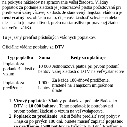
na pokrytie nákladov na spracovanie vašej žiadosti. Vládny
poplatok za podanie žiadosti je jednorazová platba požadovaná pri
predložení vašej vízovej žiadosti. Je stanovený thajskou vládou a je
nenávratný
bez ohľadu na to, či je vaša žiadosť schválená alebo
nie — a to je práve dôvod, prečo na starostlivo pripravenej žiadosti
tak veľmi záleží.
Tu je jasný prehľad príslušných vládnych poplatkov:
Oficiálne vládne poplatky za DTV
Typ poplatku
Suma
Kedy sa uplatňuje
Poplatok za
10 000
Jednorazová platba pri prvom podaní
podanie žiadosti o
bahtov
vašej žiadosti o DTV na veľvyslanectve
vízum
Za každé 180-dňové predĺženie,
Poplatok za
1 900
hradené na Thajskom imigračnom
predĺženie
bahtov
úrade
Vízový poplatok
: Vládny poplatok za podanie žiadosti o
DTV je
10 000 bahtov
. Tento poplatok je potrebný pri
prvom podaní žiadosti o vízum na veľvyslanectve.
Poplatok za predĺženie
: Ak si želáte predĺžiť svoj pobyt v
Thajsku po prvých 180 dní, budete musieť zaplatiť
poplatok
za predĺženie 1 900 bahtov
za každých 180 dní. Predĺženie