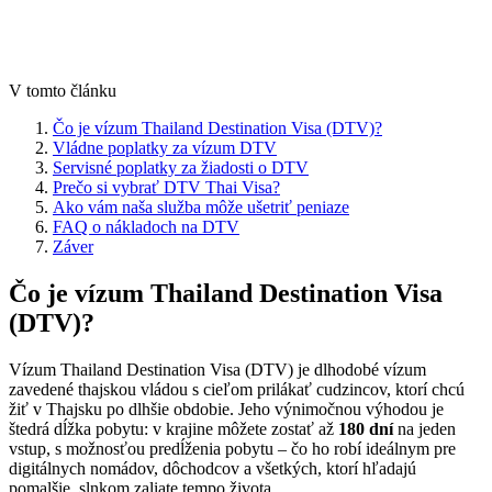
V tomto článku
Čo je vízum Thailand Destination Visa (DTV)?
Vládne poplatky za vízum DTV
Servisné poplatky za žiadosti o DTV
Prečo si vybrať DTV Thai Visa?
Ako vám naša služba môže ušetriť peniaze
FAQ o nákladoch na DTV
Záver
Čo je vízum Thailand Destination Visa
(DTV)?
Vízum Thailand Destination Visa (DTV) je dlhodobé vízum
zavedené thajskou vládou s cieľom prilákať cudzincov, ktorí chcú
žiť v Thajsku po dlhšie obdobie. Jeho výnimočnou výhodou je
štedrá dĺžka pobytu: v krajine môžete zostať až
180 dní
na jeden
vstup, s možnosťou predĺženia pobytu – čo ho robí ideálnym pre
digitálnych nomádov, dôchodcov a všetkých, ktorí hľadajú
pomalšie, slnkom zaliate tempo života.