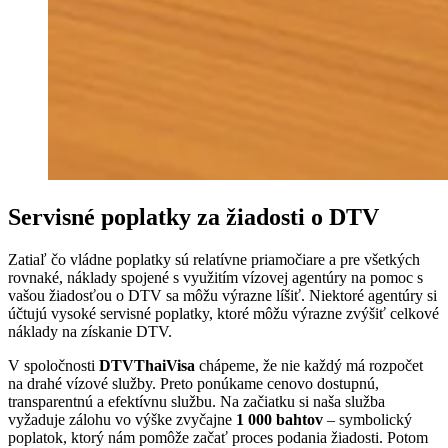
Servisné poplatky za žiadosti o DTV
Zatiaľ čo vládne poplatky sú relatívne priamočiare a pre všetkých
rovnaké, náklady spojené s využitím vízovej agentúry na pomoc s
vašou žiadosťou o DTV sa môžu výrazne líšiť. Niektoré agentúry si
účtujú vysoké servisné poplatky, ktoré môžu výrazne zvýšiť celkové
náklady na získanie DTV.
V spoločnosti
DTVThaiVisa
chápeme, že nie každý má rozpočet
na drahé vízové služby. Preto ponúkame cenovo dostupnú,
transparentnú a efektívnu službu. Na začiatku si naša služba
vyžaduje zálohu vo výške zvyčajne
1 000 bahtov
– symbolický
poplatok, ktorý nám pomôže začať proces podania žiadosti. Potom