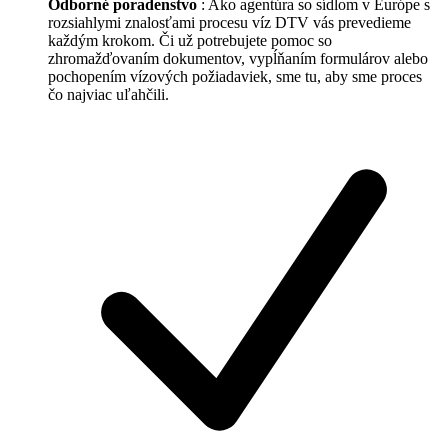
Odborné poradenstvo
: Ako agentúra so sídlom v Európe s
rozsiahlymi znalosťami procesu víz DTV vás prevedieme
každým krokom. Či už potrebujete pomoc so
zhromažďovaním dokumentov, vypĺňaním formulárov alebo
pochopením vízových požiadaviek, sme tu, aby sme proces
čo najviac uľahčili.