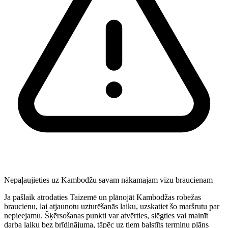
Nepaļaujieties uz Kambodžu savam nākamajam vīzu braucienam
Ja pašlaik atrodaties Taizemē un plānojāt Kambodžas robežas
braucienu, lai atjaunotu uzturēšanās laiku, uzskatiet šo maršrutu par
nepieejamu. Šķērsošanas punkti var atvērties, slēgties vai mainīt
darba laiku bez brīdinājuma, tāpēc uz tiem balstīts termiņu plāns