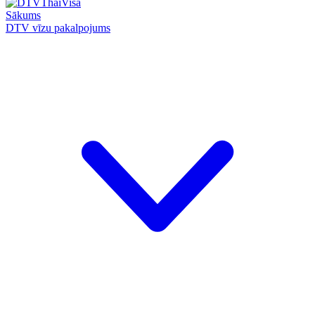
Sākums
DTV vīzu pakalpojums