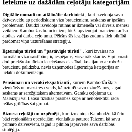
Ietekme uz dažādām ceļotāju kategorijām
Digitālie nomadi un attālinātie darbinieki
, kuri izveidoja savu
dzīvesveidu ap periodiskiem vīzu braucieniem, saskaras ar īpašām
problēmām. Daudzi izveidoja rutīnas ar ikmēneša vai divreiz mēnesī
veiktiem Kambodžas braucieniem, bieži apvienojot braucienu ar īsu
atpūtas vai darba ceļojumu. Pēkšņs šīs iespējas zudums liek pilnībā
pārdomāt viņu uzturēšanās stratēģiju.
Ilgtermiņa tūristi un "pastāvīgie tūristi"
, kuri izvairās no
formālām vīzu saistībām, ir, iespējams, visvairāk skartie. Viņi parasti
dod priekšroku tūristu ieceļošanas elastībai, ko atjauno ar robežu
braucienu palīdzību, nevis uzņemoties ilgtermiņa kategorijas ar
lielāku dokumentāciju.
Pensionāri un vecāki ekspatrianti
, kuriem Kambodža šķita
vienkāršs un mazstresa veids, kā uzturēt savu uzturēšanos, tagad
saskaras ar sarežģītākām alternatīvām. Garāku ceļojumu uz
Malaiziju vai Laosu fiziskās prasības kopā ar nenoteiktību rada
reālas grūtības šai grupai.
Biznesa ceļotāji un uzņēmēji
, kuri izmantoja Kambodžu kā ērtu
bāzi reģionālām operācijām, vienlaikus paturot Taizemi kā savu
primāro dzīvesvietu, tagad ir pilnībā jāpārvērtē sava darbības
stratēģija.