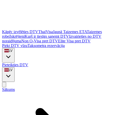
Kāpēc izvēlēties DTVThaiVisa
Jaunā Taizemes ETA
Taizemes
robežskrējieni
Kurš ir tiesīgs saņemt DTV
Izvairieties no DTV
noraidījuma
Non O-Visa pret DTV
Elite Visa pret DTV
Pirkt DTV vīzu
Taksometra rezervācija
LV
Pieteikties DTV
LV
Sākums