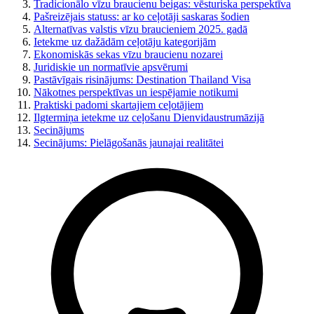
Tradicionālo vīzu braucienu beigas: vēsturiska perspektīva
Pašreizējais statuss: ar ko ceļotāji saskaras šodien
Alternatīvas valstis vīzu braucieniem 2025. gadā
Ietekme uz dažādām ceļotāju kategorijām
Ekonomiskās sekas vīzu braucienu nozarei
Juridiskie un normatīvie apsvērumi
Pastāvīgais risinājums: Destination Thailand Visa
Nākotnes perspektīvas un iespējamie notikumi
Praktiski padomi skartajiem ceļotājiem
Ilgtermiņa ietekme uz ceļošanu Dienvidaustrumāzijā
Secinājums
Secinājums: Pielāgošanās jaunajai realitātei