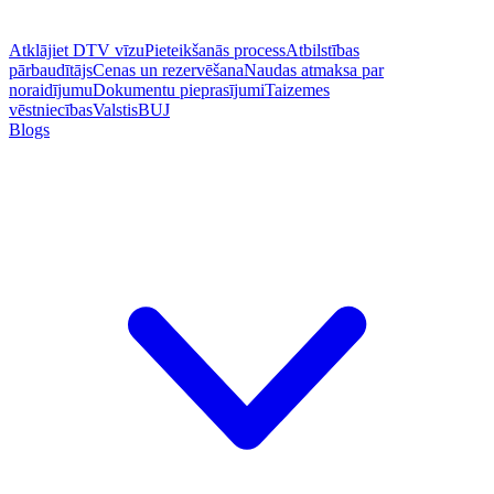
Atklājiet DTV vīzu
Pieteikšanās process
Atbilstības
pārbaudītājs
Cenas un rezervēšana
Naudas atmaksa par
noraidījumu
Dokumentu pieprasījumi
Taizemes
vēstniecības
Valstis
BUJ
Blogs