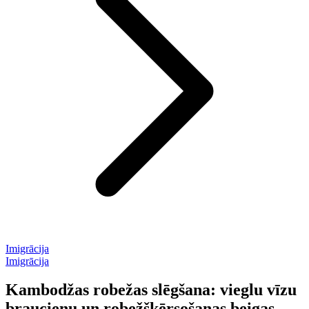
Imigrācija
Imigrācija
Kambodžas robežas slēgšana: vieglu vīzu
braucienu un robežšķērsošanas beigas