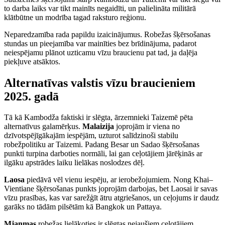
to darba laiks var tikt mainīts negaidīti, un palielināta militārā
klātbūtne un modrība tagad raksturo reģionu.
Neparedzamība rada papildu izaicinājumus. Robežas šķērsošanas
stundas un pieejamība var mainīties bez brīdinājuma, padarot
neiespējamu plānot uzticamu vīzu braucienu pat tad, ja daļēja
piekļuve atsāktos.
Alternatīvas valstis vīzu braucieniem
2025. gadā
Tā kā Kambodža faktiski ir slēgta, ārzemnieki Taizemē pēta
alternatīvus galamērķus.
Malaizija
joprojām ir viena no
dzīvotspējīgākajām iespējām, uzturot salīdzinoši stabilu
robežpolitiku ar Taizemi. Padang Besar un Sadao šķērsošanas
punkti turpina darboties normāli, lai gan ceļotājiem jārēķinās ar
ilgāku apstrādes laiku lielākas noslodzes dēļ.
Laosa
piedāvā vēl vienu iespēju, ar ierobežojumiem. Nong Khai–
Vientiane šķērsošanas punkts joprojām darbojas, bet Laosai ir savas
vīzu prasības, kas var sarežģīt ātru atgriešanos, un ceļojums ir daudz
garāks no tādām pilsētām kā Bangkok un Pattaya.
Mjanmas
robežas lielākoties ir slēgtas nejaušiem ceļotājiem