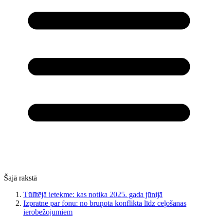
Šajā rakstā
Tūlītējā ietekme: kas notika 2025. gada jūnijā
Izpratne par fonu: no bruņota konflikta līdz ceļošanas
ierobežojumiem