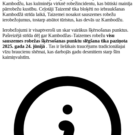
Kambodžu, kas kulminēja virknē robežincidentu, kas būtiski mainīja
pārrobežu kustību. Ceļotāji Taizemē tika bloķēti no iebraukšanas
Kambodžā strīda laikā, Taizemei nosakot sauszemes robežu
ierobežojumus, tostarp atsūtot tūristus, kas devās uz Kambodžu.
Ierobežojumi ir visaptveroši un skar vairākus šķērsošanas punktus.
Pašreizējā strīda dēļ gar Kambodžas–Taizemes robežu
visu
sauszemes robežas šķērsošanas punktu slēgšana tika paziņota
2025. gada 24. jūnijā
. Tas ir lielākais traucējums tradicionālajai
vīzu braucienu shēmai, kas darbojās gadu desmitiem starp šīm
kaimiņvalstīm.