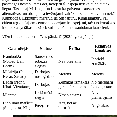
pastāvīgās nestabilitātes dēļ, tādējādi šī iespēja lielākajai daļai tiek
liegta. Tas atstāj Malaiziju un Laosu kā galvenās sauszemes
alternatīvas, un abas prasa ievērojami vairāk laika un izdevumu nekā
Kambodža. Lidojumu maršruti uz Singapūru, Kualalumpuru vai
citiem reģionālajiem centriem joprojām ir iespējami, taču to izmaksas
ir daudz augstākas nekā jebkad bija lēti mikroautobusu braucieni.
Vīzu braucienu alternatīvas pārskatā (2025. gada jūnijs)
Relatīvās
Galamērķis
Statuss
Ērtība
izmaksas
Kambodža
Sauszemes
Iepriekš
(Poipet, Ban
robežas
Nav pieejams
zemākās
Laem)
slēgtas
Malaizija (Padang
Darbojas,
Mērens
Mērens
Besar, Sadao)
noslogotāks
Laosa (Nong
Zemākas izmaksas,
No mērenām
Darbojas
Khai–Vientiane)
garāks brauciens
līdz augstām
Lielā mērā
Nav
Mjanma
Nav pieejams
slēgts
piemērojams
Lidojumu maršruti
Ātri, bet ar
Pieejams
Augstākās
(Singapūra, KL)
lidmašīnu