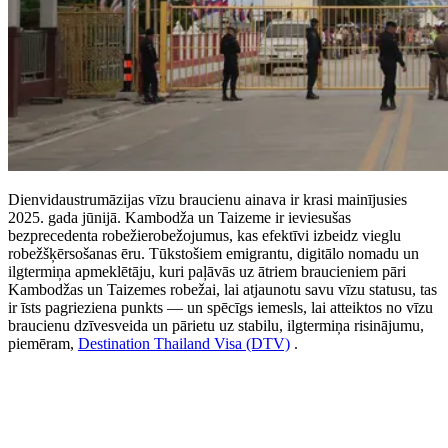
Dienvidaustrumāzijas vīzu braucienu ainava ir krasi mainījusies
2025. gada jūnijā. Kambodža un Taizeme ir ieviesušas
bezprecedenta robežierobežojumus, kas efektīvi izbeidz vieglu
robežšķērsošanas ēru. Tūkstošiem emigrantu, digitālo nomadu un
ilgtermiņa apmeklētāju, kuri paļāvās uz ātriem braucieniem pāri
Kambodžas un Taizemes robežai, lai atjaunotu savu vīzu statusu, tas
ir īsts pagrieziena punkts — un spēcīgs iemesls, lai atteiktos no vīzu
braucienu dzīvesveida un pārietu uz stabilu, ilgtermiņa risinājumu,
piemēram,
Destination Thailand Visa (DTV)
.