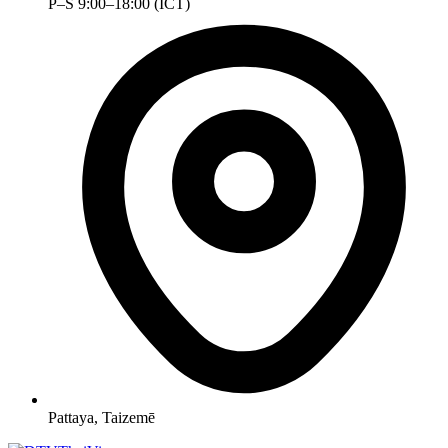
P–S 9:00–18:00 (ICT)
Pattaya, Taizemē