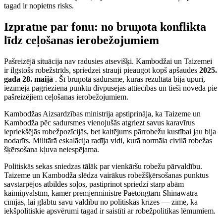
tagad ir nopietns risks.
Izpratne par fonu: no bruņota konflikta
līdz ceļošanas ierobežojumiem
Pašreizējā situācija nav radusies atsevišķi. Kambodžai un Taizemei
ir ilgstošs robežstrīds, spriedzei strauji pieaugot kopš apšaudes
2025.
gada 28. maijā
. Šī bruņotā sadursme, kuras rezultātā bija upuri,
iezīmēja pagrieziena punktu divpusējās attiecībās un tieši noveda pie
pašreizējiem ceļošanas ierobežojumiem.
Kambodžas Aizsardzības ministrija apstiprināja, ka Taizeme un
Kambodža pēc sadursmes vienojušās atgriezt savus karavīrus
iepriekšējās robežpozīcijās, bet kaitējums pārrobežu kustībai jau bija
nodarīts. Militārā eskalācija radīja vidi, kurā normāla civilā robežas
šķērsošana kļuva neiespējama.
Politiskās sekas sniedzas tālāk par vienkāršu robežu pārvaldību.
Taizeme un Kambodža slēdza vairākus robežšķērsošanas punktus
savstarpējos atbildes soļos, pastiprinot spriedzi starp abām
kaimiņvalstīm, kamēr premjerministre Paetongtarn Shinawatra
cīnījās, lai glābtu savu valdību no politiskās krīzes — zīme, ka
iekšpolitiskie apsvērumi tagad ir saistīti ar robežpolitikas lēmumiem.