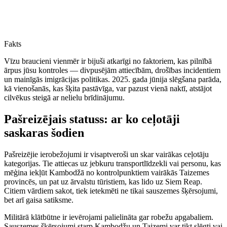
Fakts
Vīzu braucieni vienmēr ir bijuši atkarīgi no faktoriem, kas pilnībā
ārpus jūsu kontroles — divpusējām attiecībām, drošības incidentiem
un mainīgās imigrācijas politikas. 2025. gada jūnija slēgšana parāda,
kā vienošanās, kas šķita pastāvīga, var pazust vienā naktī, atstājot
cilvēkus steigā ar nelielu brīdinājumu.
Pašreizējais statuss: ar ko ceļotāji
saskaras šodien
Pašreizējie ierobežojumi ir visaptveroši un skar vairākas ceļotāju
kategorijas. Tie attiecas uz jebkuru transportlīdzekli vai personu, kas
mēģina iekļūt Kambodžā no kontrolpunktiem vairākās Taizemes
provincēs, un pat uz ārvalstu tūristiem, kas lido uz Siem Reap.
Citiem vārdiem sakot, tiek ietekmēti ne tikai sauszemes šķērsojumi,
bet arī gaisa satiksme.
Militārā klātbūtne ir ievērojami palielināta gar robežu apgabaliem.
Sauszemes šķērsojumi starp Kambodžu un Taizemi var tikt slēgti vai