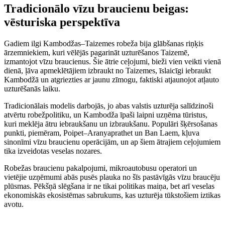
Tradicionālo vīzu braucienu beigas:
vēsturiska perspektīva
Gadiem ilgi Kambodžas–Taizemes robeža bija glābšanas riņķis
ārzemniekiem, kuri vēlējās pagarināt uzturēšanos Taizemē,
izmantojot vīzu braucienus. Šie ātrie ceļojumi, bieži vien veikti vienā
dienā, ļāva apmeklētājiem izbraukt no Taizemes, īslaicīgi iebraukt
Kambodžā un atgriezties ar jaunu zīmogu, faktiski atjaunojot atļauto
uzturēšanās laiku.
Tradicionālais modelis darbojās, jo abas valstis uzturēja salīdzinoši
atvērtu robežpolitiku, un Kambodža īpaši laipni uzņēma tūristus,
kuri meklēja ātru iebraukšanu un izbraukšanu. Populāri šķērsošanas
punkti, piemēram, Poipet–Aranyaprathet un Ban Laem, kļuva
sinonīmi vīzu braucienu operācijām, un ap šiem ātrajiem ceļojumiem
tika izveidotas veselas nozares.
Robežas braucienu pakalpojumi, mikroautobusu operatori un
vietējie uzņēmumi abās pusēs plauka no šīs pastāvīgās vīzu braucēju
plūsmas. Pēkšņā slēgšana ir ne tikai politikas maiņa, bet arī veselas
ekonomiskās ekosistēmas sabrukums, kas uzturēja tūkstošiem iztikas
avotu.