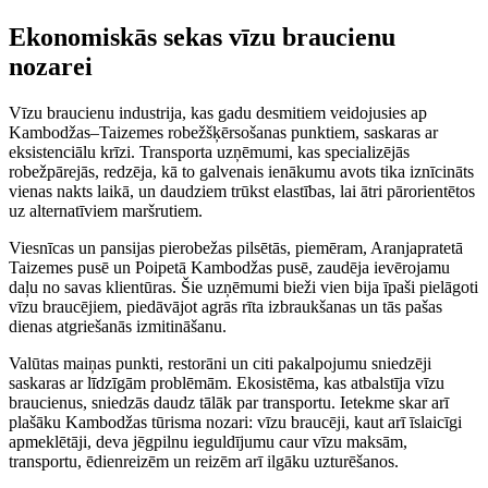
Ekonomiskās sekas vīzu braucienu
nozarei
Vīzu braucienu industrija, kas gadu desmitiem veidojusies ap
Kambodžas–Taizemes robežšķērsošanas punktiem, saskaras ar
eksistenciālu krīzi. Transporta uzņēmumi, kas specializējās
robežpārejās, redzēja, kā to galvenais ienākumu avots tika iznīcināts
vienas nakts laikā, un daudziem trūkst elastības, lai ātri pārorientētos
uz alternatīviem maršrutiem.
Viesnīcas un pansijas pierobežas pilsētās, piemēram, Aranjapratetā
Taizemes pusē un Poipetā Kambodžas pusē, zaudēja ievērojamu
daļu no savas klientūras. Šie uzņēmumi bieži vien bija īpaši pielāgoti
vīzu braucējiem, piedāvājot agrās rīta izbraukšanas un tās pašas
dienas atgriešanās izmitināšanu.
Valūtas maiņas punkti, restorāni un citi pakalpojumu sniedzēji
saskaras ar līdzīgām problēmām. Ekosistēma, kas atbalstīja vīzu
braucienus, sniedzās daudz tālāk par transportu. Ietekme skar arī
plašāku Kambodžas tūrisma nozari: vīzu braucēji, kaut arī īslaicīgi
apmeklētāji, deva jēgpilnu ieguldījumu caur vīzu maksām,
transportu, ēdienreizēm un reizēm arī ilgāku uzturēšanos.