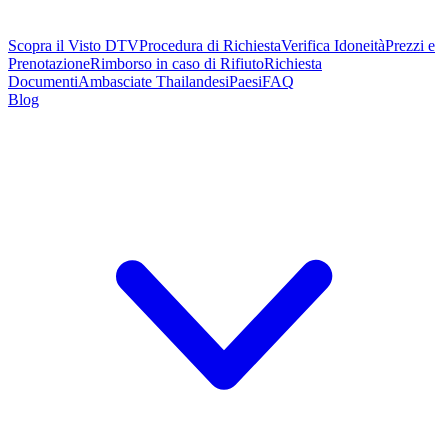
Scopra il Visto DTV
Procedura di Richiesta
Verifica Idoneità
Prezzi e
Prenotazione
Rimborso in caso di Rifiuto
Richiesta
Documenti
Ambasciate Thailandesi
Paesi
FAQ
Blog