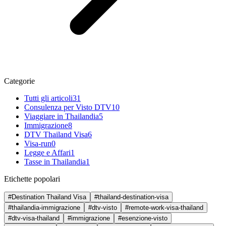
Categorie
Tutti gli articoli
31
Consulenza per Visto DTV
10
Viaggiare in Thailandia
5
Immigrazione
8
DTV Thailand Visa
6
Visa-run
0
Legge e Affari
1
Tasse in Thailandia
1
Etichette popolari
#Destination Thailand Visa
#thailand-destination-visa
#thailandia-immigrazione
#dtv-visto
#remote-work-visa-thailand
#dtv-visa-thailand
#immigrazione
#esenzione-visto