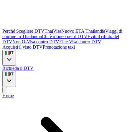
Perché Scegliere DTVThaiVisa
Nuovo ETA Thailandia
Viaggi di
confine in Thailandia
Chi è idoneo per il DTV
Eviti il rifiuto del
DTV
Non O-Visa contro DTV
Elite Visa contro DTV
Acquisti il visto DTV
Prenotazione taxi
IT
Richieda il DTV
IT
Home