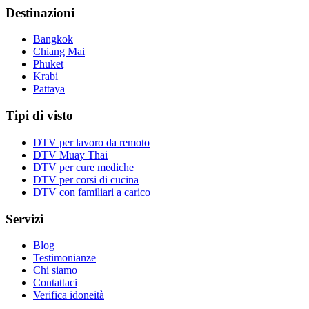
Destinazioni
Bangkok
Chiang Mai
Phuket
Krabi
Pattaya
Tipi di visto
DTV per lavoro da remoto
DTV Muay Thai
DTV per cure mediche
DTV per corsi di cucina
DTV con familiari a carico
Servizi
Blog
Testimonianze
Chi siamo
Contattaci
Verifica idoneità