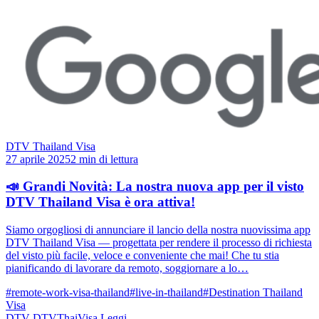
DTV Thailand Visa
27 aprile 2025
2 min di lettura
📣 Grandi Novità: La nostra nuova app per il visto
DTV Thailand Visa è ora attiva!
Siamo orgogliosi di annunciare il lancio della nostra nuovissima app
DTV Thailand Visa — progettata per rendere il processo di richiesta
del visto più facile, veloce e conveniente che mai! Che tu stia
pianificando di lavorare da remoto, soggiornare a lo…
#remote-work-visa-thailand
#live-in-thailand
#Destination Thailand
Visa
DTV
DTVThaiVisa
Leggi