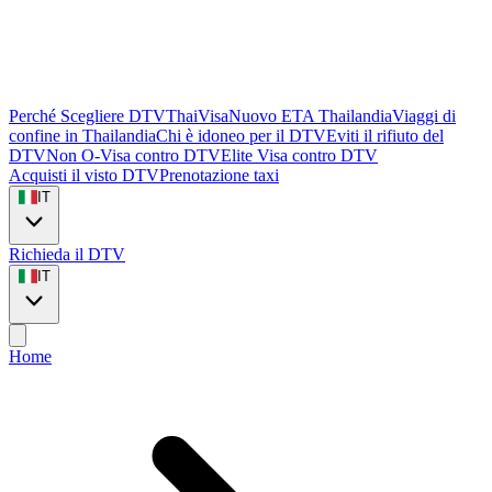
Perché Scegliere DTVThaiVisa
Nuovo ETA Thailandia
Viaggi di
confine in Thailandia
Chi è idoneo per il DTV
Eviti il rifiuto del
DTV
Non O-Visa contro DTV
Elite Visa contro DTV
Acquisti il visto DTV
Prenotazione taxi
IT
Richieda il DTV
IT
Home