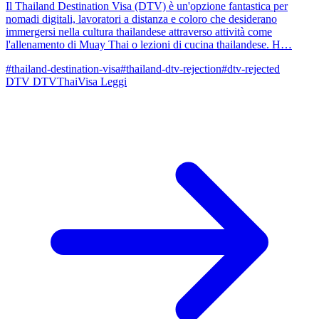
Il Thailand Destination Visa (DTV) è un'opzione fantastica per
nomadi digitali, lavoratori a distanza e coloro che desiderano
immergersi nella cultura thailandese attraverso attività come
l'allenamento di Muay Thai o lezioni di cucina thailandese. H…
#thailand-destination-visa
#thailand-dtv-rejection
#dtv-rejected
DTV
DTVThaiVisa
Leggi