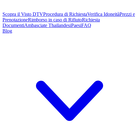
Scopra il Visto DTV
Procedura di Richiesta
Verifica Idoneità
Prezzi e
Prenotazione
Rimborso in caso di Rifiuto
Richiesta
Documenti
Ambasciate Thailandesi
Paesi
FAQ
Blog