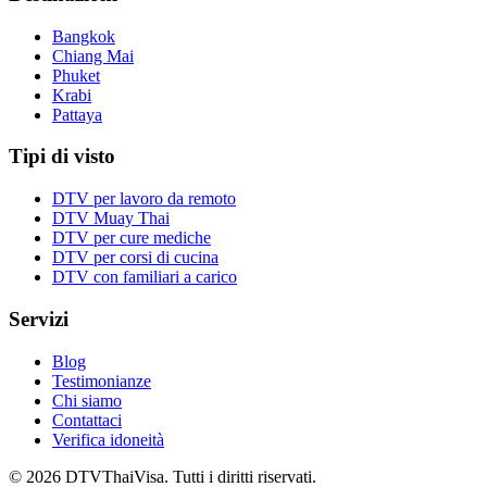
Bangkok
Chiang Mai
Phuket
Krabi
Pattaya
Tipi di visto
DTV per lavoro da remoto
DTV Muay Thai
DTV per cure mediche
DTV per corsi di cucina
DTV con familiari a carico
Servizi
Blog
Testimonianze
Chi siamo
Contattaci
Verifica idoneità
© 2026 DTVThaiVisa. Tutti i diritti riservati.