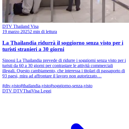
DTV Thailand Visa
19 marzo 2025
2 min di lettura
La Thailandia ridurrà il soggiorno senza visto per i
turisti stranieri a 30 giorni
Sinossi La Thailandia prevede di ridurre i soggiorni senza visto per i
turisti da 60 a 30 giorni per contrastare le attività commerciali
illegali. Questo cambiamento, che interessa i titolari di passaporto di
93 paesi, mira ad affrontare il lavoro non autorizzato…
#dtv-visto
#thailandia-visto
#soggiorno-senza-visto
DTV
DTVThaiVisa
Leggi