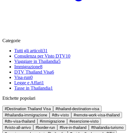
Categorie
Tutti gli articoli
31
Consulenza per Visto DTV
10
Viaggiare in Thailandia
5
Immigrazione
8
DTV Thailand Visa
6
Visa-run
0
Legge e Affari
1
Tasse in Thailandia
1
Etichette popolari
#Destination Thailand Visa
#thailand-destination-visa
#thailandia-immigrazione
#dtv-visto
#remote-work-visa-thailand
#dtv-visa-thailand
#immigrazione
#esenzione-visto
#visto-all-arrivo
#border-run
#live-in-thailand
#thailandia-turismo