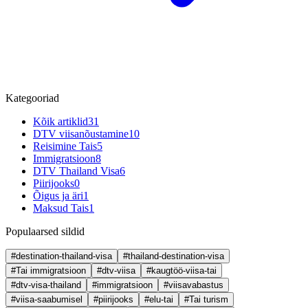
Kategooriad
Kõik artiklid
31
DTV viisanõustamine
10
Reisimine Tais
5
Immigratsioon
8
DTV Thailand Visa
6
Piirijooks
0
Õigus ja äri
1
Maksud Tais
1
Populaarsed sildid
#destination-thailand-visa
#thailand-destination-visa
#Tai immigratsioon
#dtv-viisa
#kaugtöö-viisa-tai
#dtv-visa-thailand
#immigratsioon
#viisavabastus
#viisa-saabumisel
#piirijooks
#elu-tai
#Tai turism