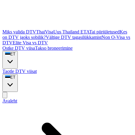
Miks valida DTVThaiVisa
Uus Thailand ETA
Tai piiriületused
Kes
on DTV jaoks sobilik?
Vältige DTV tagasilükkamist
Non O-Visa vs
DTV
Elite Visa vs DTV
Ostke DTV viisa
Takso broneerimine
ET
Taotle DTV viisat
ET
Avaleht