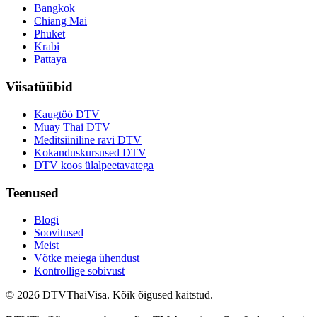
Bangkok
Chiang Mai
Phuket
Krabi
Pattaya
Viisatüübid
Kaugtöö DTV
Muay Thai DTV
Meditsiiniline ravi DTV
Kokanduskursused DTV
DTV koos ülalpeetavatega
Teenused
Blogi
Soovitused
Meist
Võtke meiega ühendust
Kontrollige sobivust
© 2026 DTVThaiVisa. Kõik õigused kaitstud.