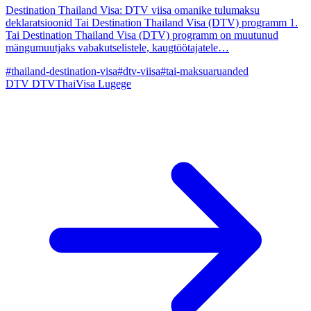
Destination Thailand Visa: DTV viisa omanike tulumaksu
deklaratsioonid Tai Destination Thailand Visa (DTV) programm 1.
Tai Destination Thailand Visa (DTV) programm on muutunud
mängumuutjaks vabakutselistele, kaugtöötajatele…
#thailand-destination-visa
#dtv-viisa
#tai-maksuaruanded
DTV
DTVThaiVisa
Lugege