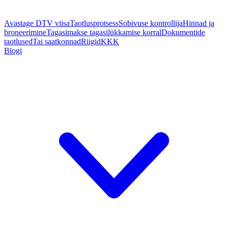
Avastage DTV viisa
Taotlusprotsess
Sobivuse kontrollija
Hinnad ja
broneerimine
Tagasimakse tagasilükkamise korral
Dokumentide
taotlused
Tai saatkonnad
Riigid
KKK
Blogi