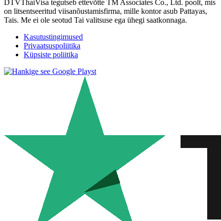
DTVThaiVisa tegutseb ettevõtte TM Associates Co., Ltd. poolt, mis
on litsentseeritud viisanõustamisfirma, mille kontor asub Pattayas,
Tais. Me ei ole seotud Tai valitsuse ega ühegi saatkonnaga.
Kasutustingimused
Privaatsuspoliitika
Küpsiste poliitika