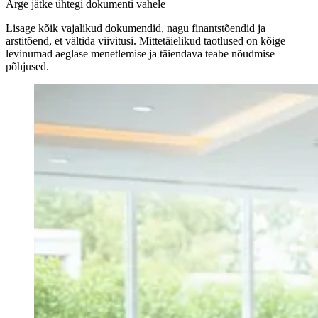
Ärge jätke ühtegi dokumenti vahele
Lisage kõik vajalikud dokumendid, nagu finantstõendid ja
arstitõend, et vältida viivitusi. Mittetäielikud taotlused on kõige
levinumad aeglase menetlemise ja täiendava teabe nõudmise
põhjused.