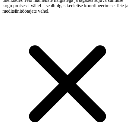
ühendades Teid mainekate haiglatega ja tagades sujuva suhtluse
kogu protsessi vältel – sealhulgas keelelise koordineerimise Teie ja
meditsiinitöötajate vahel.