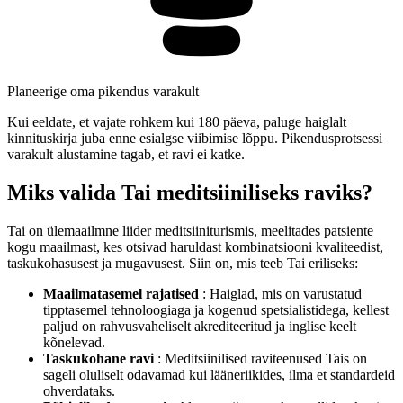
Planeerige oma pikendus varakult
Kui eeldate, et vajate rohkem kui 180 päeva, paluge haiglalt
kinnituskirja juba enne esialgse viibimise lõppu. Pikendusprotsessi
varakult alustamine tagab, et ravi ei katke.
Miks valida Tai meditsiiniliseks raviks?
Tai on ülemaailmne liider meditsiiniturismis, meelitades patsiente
kogu maailmast, kes otsivad haruldast kombinatsiooni kvaliteedist,
taskukohasusest ja mugavusest. Siin on, mis teeb Tai eriliseks:
Maailmatasemel rajatised
: Haiglad, mis on varustatud
tipptasemel tehnoloogiaga ja kogenud spetsialistidega, kellest
paljud on rahvusvaheliselt akrediteeritud ja inglise keelt
kõnelevad.
Taskukohane ravi
: Meditsiinilised raviteenused Tais on
sageli oluliselt odavamad kui lääneriikides, ilma et standardeid
ohverdataks.