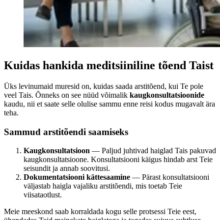
Kuidas hankida meditsiiniline tõend Taist
Üks levinumaid muresid on, kuidas saada arstitõend, kui Te pole
veel Tais. Õnneks on see nüüd võimalik
kaugkonsultatsioonide
kaudu, nii et saate selle olulise sammu enne reisi kodus mugavalt ära
teha.
Sammud arstitõendi saamiseks
Kaugkonsultatsioon
— Paljud juhtivad haiglad Tais pakuvad
kaugkonsultatsioone. Konsultatsiooni käigus hindab arst Teie
seisundit ja annab soovitusi.
Dokumentatsiooni kättesaamine
— Pärast konsultatsiooni
väljastab haigla vajaliku arstitõendi, mis toetab Teie
viisataotlust.
Meie meeskond saab korraldada kogu selle protsessi Teie eest,