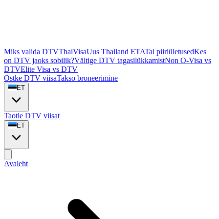
Miks valida DTVThaiVisa
Uus Thailand ETA
Tai piiriületused
Kes
on DTV jaoks sobilik?
Vältige DTV tagasilükkamist
Non O-Visa vs
DTV
Elite Visa vs DTV
Ostke DTV viisa
Takso broneerimine
ET
Taotle DTV viisat
ET
Avaleht