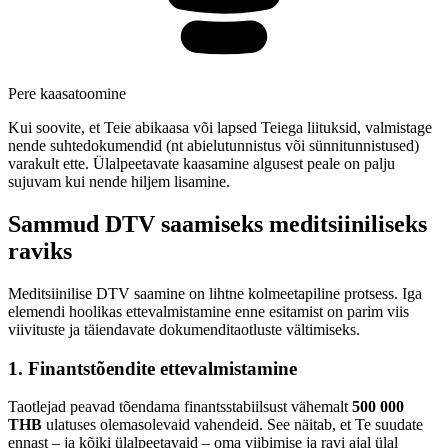
Pere kaasatoomine
Kui soovite, et Teie abikaasa või lapsed Teiega liituksid, valmistage
nende suhtedokumendid (nt abielutunnistus või sünnitunnistused)
varakult ette. Ülalpeetavate kaasamine algusest peale on palju
sujuvam kui nende hiljem lisamine.
Sammud DTV saamiseks meditsiiniliseks
raviks
Meditsiinilise DTV saamine on lihtne kolmeetapiline protsess. Iga
elemendi hoolikas ettevalmistamine enne esitamist on parim viis
viivituste ja täiendavate dokumenditaotluste vältimiseks.
1. Finantstõendite ettevalmistamine
Taotlejad peavad tõendama finantsstabiilsust vähemalt
500 000
THB
ulatuses olemasolevaid vahendeid. See näitab, et Te suudate
ennast – ja kõiki ülalpeetavaid – oma viibimise ja ravi ajal ülal