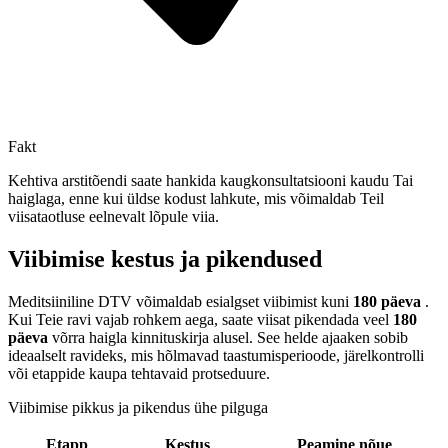
Fakt
Kehtiva arstitõendi saate hankida kaugkonsultatsiooni kaudu Tai
haiglaga, enne kui üldse kodust lahkute, mis võimaldab Teil
viisataotluse eelnevalt lõpule viia.
Viibimise kestus ja pikendused
Meditsiiniline DTV võimaldab esialgset viibimist kuni
180 päeva
.
Kui Teie ravi vajab rohkem aega, saate viisat pikendada veel
180
päeva
võrra haigla kinnituskirja alusel. See helde ajaaken sobib
ideaalselt ravideks, mis hõlmavad taastumisperioode, järelkontrolli
või etappide kaupa tehtavaid protseduure.
Viibimise pikkus ja pikendus ühe pilguga
Etapp
Kestus
Peamine nõue