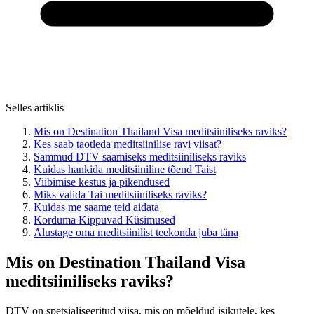
Selles artiklis
Mis on Destination Thailand Visa meditsiiniliseks raviks?
Kes saab taotleda meditsiinilise ravi viisat?
Sammud DTV saamiseks meditsiiniliseks raviks
Kuidas hankida meditsiiniline tõend Taist
Viibimise kestus ja pikendused
Miks valida Tai meditsiiniliseks raviks?
Kuidas me saame teid aidata
Korduma Kippuvad Küsimused
Alustage oma meditsiinilist teekonda juba täna
Mis on Destination Thailand Visa
meditsiiniliseks raviks?
DTV on spetsialiseeritud viisa, mis on mõeldud isikutele, kes