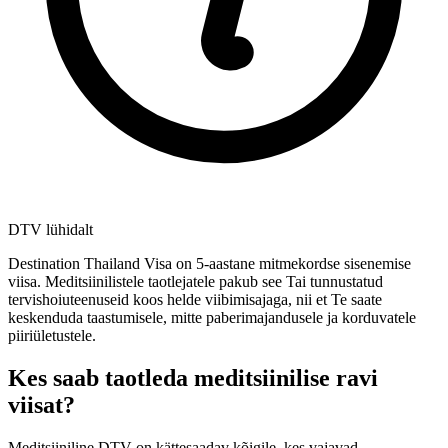
DTV lühidalt
Destination Thailand Visa on 5-aastane mitmekordse sisenemise
viisa. Meditsiinilistele taotlejatele pakub see Tai tunnustatud
tervishoiuteenuseid koos helde viibimisajaga, nii et Te saate
keskenduda taastumisele, mitte paberimajandusele ja korduvatele
piiriületustele.
Kes saab taotleda meditsiinilise ravi
viisat?
Meditsiiniline DTV on kättesaadav kõigile, kes vajavad