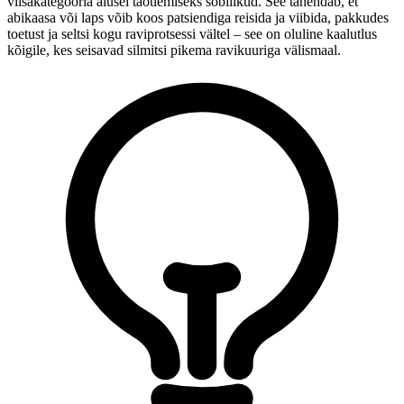
viisakategooria alusel taotlemiseks sobilikud. See tähendab, et
abikaasa või laps võib koos patsiendiga reisida ja viibida, pakkudes
toetust ja seltsi kogu raviprotsessi vältel – see on oluline kaalutlus
kõigile, kes seisavad silmitsi pikema ravikuuriga välismaal.