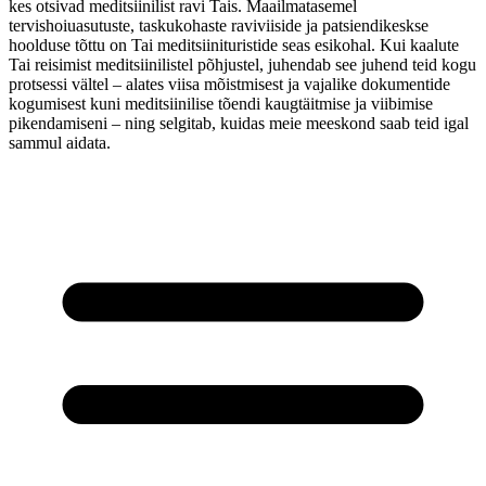
kes otsivad meditsiinilist ravi Tais. Maailmatasemel
tervishoiuasutuste, taskukohaste raviviiside ja patsiendikeskse
hoolduse tõttu on Tai meditsiinituristide seas esikohal. Kui kaalute
Tai reisimist meditsiinilistel põhjustel, juhendab see juhend teid kogu
protsessi vältel – alates viisa mõistmisest ja vajalike dokumentide
kogumisest kuni meditsiinilise tõendi kaugtäitmise ja viibimise
pikendamiseni – ning selgitab, kuidas meie meeskond saab teid igal
sammul aidata.