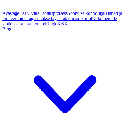
Avastage DTV viisa
Taotlusprotsess
Sobivuse kontrollija
Hinnad ja
broneerimine
Tagasimakse tagasilükkamise korral
Dokumentide
taotlused
Tai saatkonnad
Riigid
KKK
Blogi