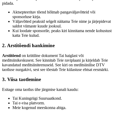
pidada.
Aktsepteeritav tõend hõlmab pangaväljavõtteid või
sponsorluse kirja.
Väljavõtted peaksid selgelt näitama Teie nime ja järjepidevat
saldot viimaste kuude jooksul.
Kui loodate sponsorile, peaks kiri kinnitama nende kohustust
katta Teie kulud.
2. Arstitõendi hankimine
Arstitõend
on kriitiline dokument Tai haiglast või
meditsiinikeskusest. See kinnitab Teie raviplaani ja kirjeldab Teie
kavandatud meditsiiniteenuseid. See kiri on meditsiinilise DTV
taotluse nurgakivi, sest see tõestab Teie külastuse ehtsat eesmärki.
3. Viisa taotlemine
Esitage oma taotlus ühe järgmise kanali kaudu:
Tai Kuningriigi Suursaatkond.
Tai e-visa platvorm.
Meie kogenud meeskonna abiga.