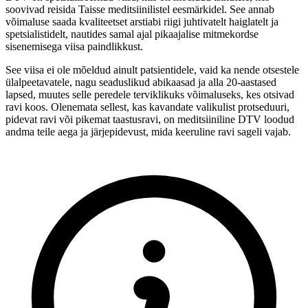
soovivad reisida Taisse meditsiinilistel eesmärkidel. See annab
võimaluse saada kvaliteetset arstiabi riigi juhtivatelt haiglatelt ja
spetsialistidelt, nautides samal ajal pikaajalise mitmekordse
sisenemisega viisa paindlikkust.
See viisa ei ole mõeldud ainult patsientidele, vaid ka nende otsestele
ülalpeetavatele, nagu seaduslikud abikaasad ja alla 20-aastased
lapsed, muutes selle peredele terviklikuks võimaluseks, kes otsivad
ravi koos. Olenemata sellest, kas kavandate valikulist protseduuri,
pidevat ravi või pikemat taastusravi, on meditsiiniline DTV loodud
andma teile aega ja järjepidevust, mida keeruline ravi sageli vajab.