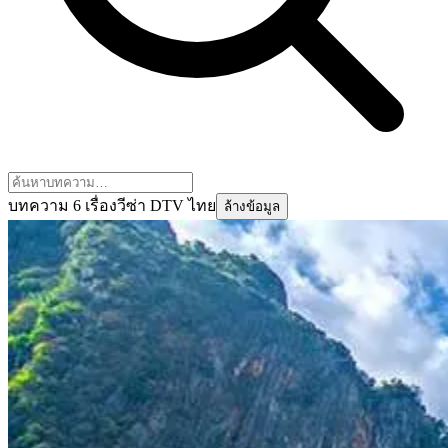
บทความ 6 เรื่อง
วีซ่า DTV ไทย
ล้างข้อมูล