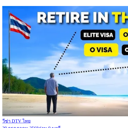
วีซ่า DTV ไทย