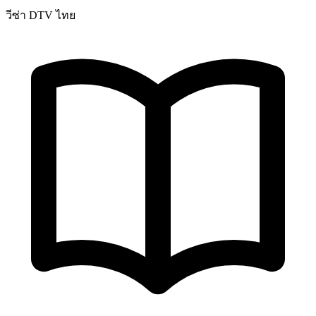
วีซ่า DTV ไทย