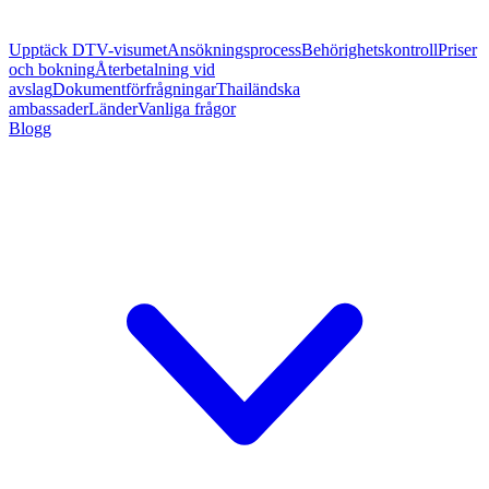
Upptäck DTV-visumet
Ansökningsprocess
Behörighetskontroll
Priser
och bokning
Återbetalning vid
avslag
Dokumentförfrågningar
Thailändska
ambassader
Länder
Vanliga frågor
Blogg