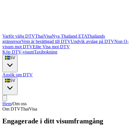
Varför välja DTVThaiVisa
Nya Thailand ETA
Thailands
gränsresor
Vem är berättigad till DTV
Undvik avslag på DTV
Non O-
visum mot DTV
Elite Visa mot DTV
Köp DTV-visum
Taxibokning
SV
Ansök om DTV
SV
Hem
/
Om oss
Om DTVThaiVisa
Engagerade i ditt
visumframgång