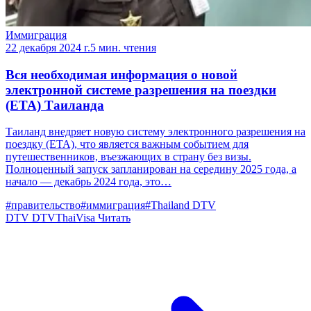
Иммиграция
22 декабря 2024 г.
5 мин. чтения
Вся необходимая информация о новой
электронной системе разрешения на поездки
(ETA) Таиланда
Таиланд внедряет новую систему электронного разрешения на
поездку (ETA), что является важным событием для
путешественников, въезжающих в страну без визы.
Полноценный запуск запланирован на середину 2025 года, а
начало — декабрь 2024 года, это…
#правительство
#иммиграция
#Thailand DTV
DTV
DTVThaiVisa
Читать