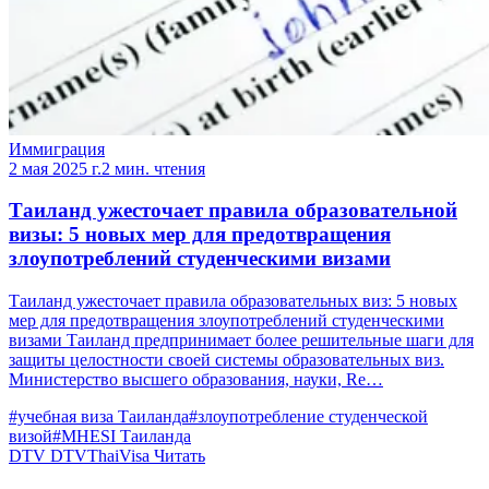
Иммиграция
2 мая 2025 г.
2 мин. чтения
Таиланд ужесточает правила образовательной
визы: 5 новых мер для предотвращения
злоупотреблений студенческими визами
Таиланд ужесточает правила образовательных виз: 5 новых
мер для предотвращения злоупотреблений студенческими
визами Таиланд предпринимает более решительные шаги для
защиты целостности своей системы образовательных виз.
Министерство высшего образования, науки, Re…
#учебная виза Таиланда
#злоупотребление студенческой
визой
#MHESI Таиланда
DTV
DTVThaiVisa
Читать