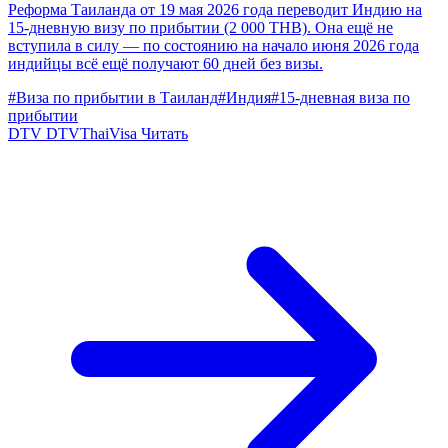
Реформа Таиланда от 19 мая 2026 года переводит Индию на
15-дневную визу по прибытии (2 000 THB). Она ещё не
вступила в силу — по состоянию на начало июня 2026 года
индийцы всё ещё получают 60 дней без визы.
#Виза по прибытии в Таиланд
#Индия
#15-дневная виза по
прибытии
DTV
DTVThaiVisa
Читать