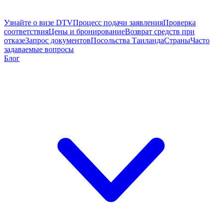
Узнайте о визе DTV
Процесс подачи заявления
Проверка
соответствия
Цены и бронирование
Возврат средств при
отказе
Запрос документов
Посольства Таиланда
Страны
Часто
задаваемые вопросы
Блог