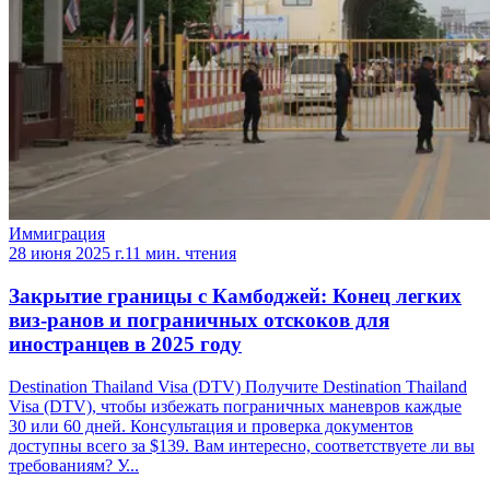
Иммиграция
28 июня 2025 г.
11 мин. чтения
Закрытие границы с Камбоджей: Конец легких
виз-ранов и пограничных отскоков для
иностранцев в 2025 году
Destination Thailand Visa (DTV) Получите Destination Thailand
Visa (DTV), чтобы избежать пограничных маневров каждые
30 или 60 дней. Консультация и проверка документов
доступны всего за $139. Вам интересно, соответствуете ли вы
требованиям? У...