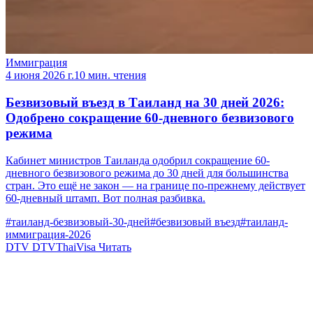
Иммиграция
4 июня 2026 г.
10 мин. чтения
Безвизовый въезд в Таиланд на 30 дней 2026:
Одобрено сокращение 60-дневного безвизового
режима
Кабинет министров Таиланда одобрил сокращение 60-
дневного безвизового режима до 30 дней для большинства
стран. Это ещё не закон — на границе по-прежнему действует
60-дневный штамп. Вот полная разбивка.
#таиланд-безвизовый-30-дней
#безвизовый въезд
#таиланд-
иммиграция-2026
DTV
DTVThaiVisa
Читать