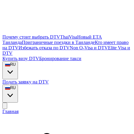
Почему стоит выбрать DTVThaiVisa
Новый ETA
Таиланда
Приграничные поездки в Таиланде
Кто имеет право
на DTV
Избежать отказа по DTV
Non O-Visa и DTV
Elite Visa и
DTV
Купить визу DTV
Бронирование такси
RU
Подать заявку на DTV
RU
Главная