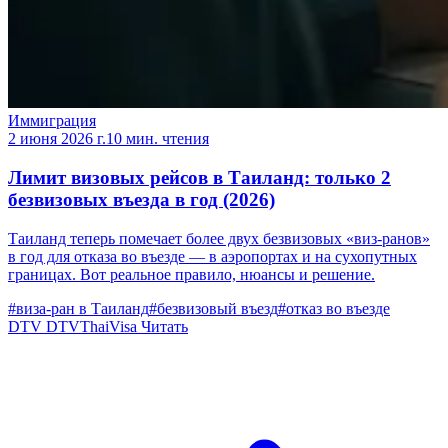
Иммиграция
2 июня 2026 г.
10 мин. чтения
Лимит визовых рейсов в Таиланд: только 2
безвизовых въезда в год (2026)
Таиланд теперь помечает более двух безвизовых «виз-ранов»
в год для отказа во въезде — в аэропортах и на сухопутных
границах. Вот реальное правило, нюансы и решение.
#виза-ран в Таиланд
#безвизовый въезд
#отказ во въезде
DTV
DTVThaiVisa
Читать