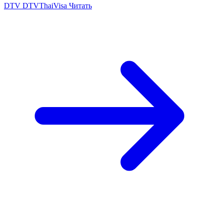
DTV
DTVThaiVisa
Читать