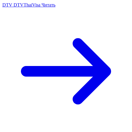
DTV
DTVThaiVisa
Читать