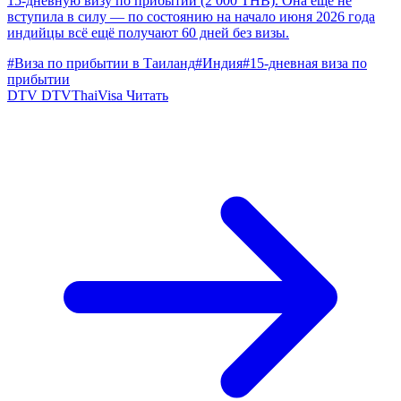
15-дневную визу по прибытии (2 000 THB). Она ещё не
вступила в силу — по состоянию на начало июня 2026 года
индийцы всё ещё получают 60 дней без визы.
#Виза по прибытии в Таиланд
#Индия
#15-дневная виза по
прибытии
DTV
DTVThaiVisa
Читать