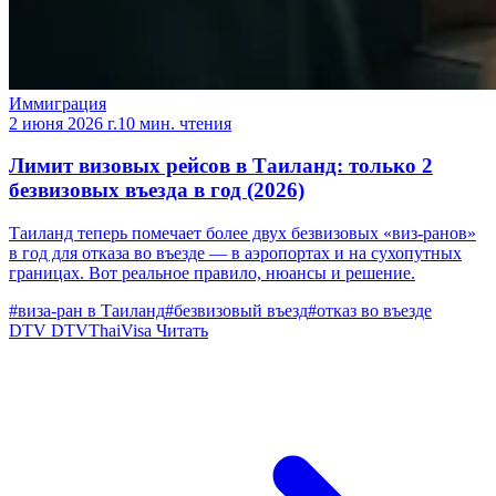
Иммиграция
2 июня 2026 г.
10 мин. чтения
Лимит визовых рейсов в Таиланд: только 2
безвизовых въезда в год (2026)
Таиланд теперь помечает более двух безвизовых «виз-ранов»
в год для отказа во въезде — в аэропортах и на сухопутных
границах. Вот реальное правило, нюансы и решение.
#виза-ран в Таиланд
#безвизовый въезд
#отказ во въезде
DTV
DTVThaiVisa
Читать