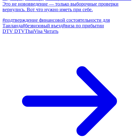
Это не нововведение — только выборочные проверки
вернулись. Вот что нужно иметь при себе.
#подтверждение финансовой состоятельности для
Таиланда
#безвизовый въезд
#виза по прибытии
DTV
DTVThaiVisa
Читать