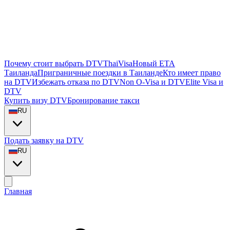
Почему стоит выбрать DTVThaiVisa
Новый ETA
Таиланда
Приграничные поездки в Таиланде
Кто имеет право
на DTV
Избежать отказа по DTV
Non O-Visa и DTV
Elite Visa и
DTV
Купить визу DTV
Бронирование такси
RU
Подать заявку на DTV
RU
Главная