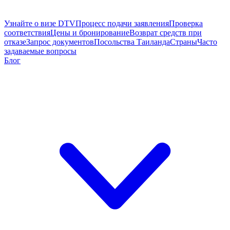
Узнайте о визе DTV
Процесс подачи заявления
Проверка
соответствия
Цены и бронирование
Возврат средств при
отказе
Запрос документов
Посольства Таиланда
Страны
Часто
задаваемые вопросы
Блог