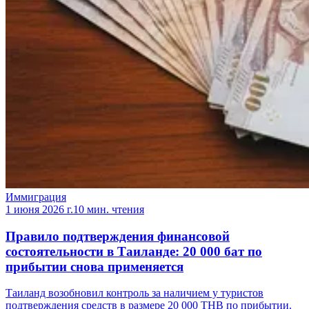
Иммиграция
1 июня 2026 г.
10 мин. чтения
Правило подтверждения финансовой
состоятельности в Таиланде: 20 000 бат по
прибытии снова применяется
Таиланд возобновил контроль за наличием у туристов
подтверждения средств в размере 20 000 THB по прибытии.