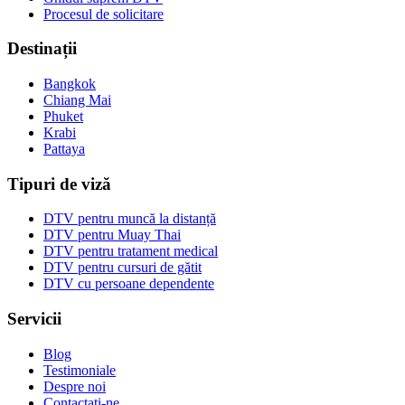
Procesul de solicitare
Destinații
Bangkok
Chiang Mai
Phuket
Krabi
Pattaya
Tipuri de viză
DTV pentru muncă la distanță
DTV pentru Muay Thai
DTV pentru tratament medical
DTV pentru cursuri de gătit
DTV cu persoane dependente
Servicii
Blog
Testimoniale
Despre noi
Contactați-ne