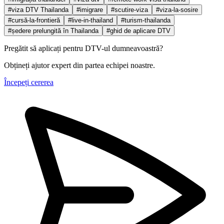
#viza DTV Thailanda
#imigrare
#scutire-viza
#viza-la-sosire
#cursă-la-frontieră
#live-in-thailand
#turism-thailanda
#ședere prelungită în Thailanda
#ghid de aplicare DTV
Pregătit să aplicați pentru DTV-ul dumneavoastră?
Obțineți ajutor expert din partea echipei noastre.
Începeți cererea