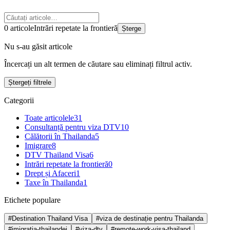
0 articole
Intrări repetate la frontieră
Șterge
Nu s-au găsit articole
Încercați un alt termen de căutare sau eliminați filtrul activ.
Ștergeți filtrele
Categorii
Toate articolele
31
Consultanță pentru viza DTV
10
Călătorii în Thailanda
5
Imigrare
8
DTV Thailand Visa
6
Intrări repetate la frontieră
0
Drept și Afaceri
1
Taxe în Thailanda
1
Etichete populare
#Destination Thailand Visa
#viza de destinație pentru Thailanda
#imigrația-thailandei
#viza-dtv
#remote-work-visa-thailand