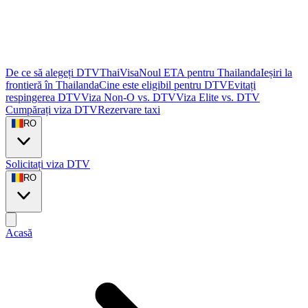
De ce să alegeți DTVThaiVisa
Noul ETA pentru Thailanda
Ieșiri la
frontieră în Thailanda
Cine este eligibil pentru DTV
Evitați
respingerea DTV
Viza Non-O vs. DTV
Viza Elite vs. DTV
Cumpărați viza DTV
Rezervare taxi
RO
Solicitați viza DTV
RO
Acasă