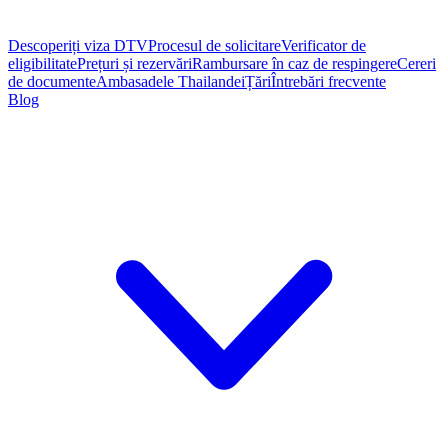
Descoperiți viza DTV
Procesul de solicitare
Verificator de
eligibilitate
Prețuri și rezervări
Rambursare în caz de respingere
Cereri
de documente
Ambasadele Thailandei
Țări
Întrebări frecvente
Blog