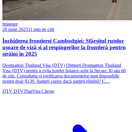
Imigrare
28 iunie 2025
11 min de citit
Închiderea frontierei Cambodgiei: Sfârșitul rutelor
ușoare de viză și al respingerilor la frontieră pentru
străini în 2025
Destination Thailand Visa (DTV) Obțineți Destination Thailand
Visa (DTV) pentru a evita border bounce-urile la fiecare 30 sau 60
de zile. Consultația și verificarea documentelor sunt disponibile
pentru doar $139. Sunteți curios dacă sunteți eligibil? C…
DTV
DTVThaiVisa
Citește