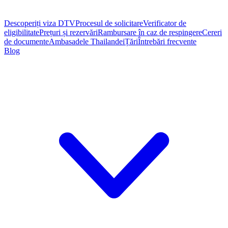
Descoperiți viza DTV
Procesul de solicitare
Verificator de
eligibilitate
Prețuri și rezervări
Rambursare în caz de respingere
Cereri
de documente
Ambasadele Thailandei
Țări
Întrebări frecvente
Blog