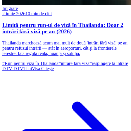
Imigrare
2 iunie 2026
10 min de citit
Limită pentru run-ul de viză în Thailanda: Doar 2
intrări fără viză pe an (2026)
Thailanda marchează acum mai mult de două 'intrări fără viză' pe an
pentru refuzul intrării — atât în aeroporturi, cât și la frontierele
terestre. Iată regula reală, nuanța și soluția.
#Run pentru viză în Thailanda
#intrare fără viză
#respingere la intrare
DTV
DTVThaiVisa
Citește