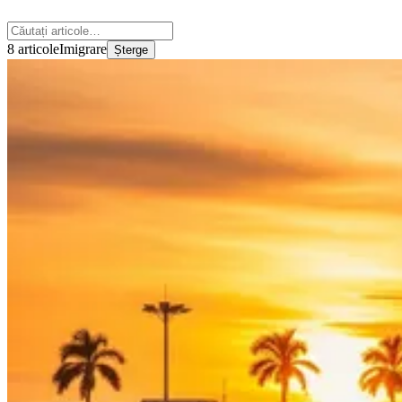
8 articole
Imigrare
Șterge