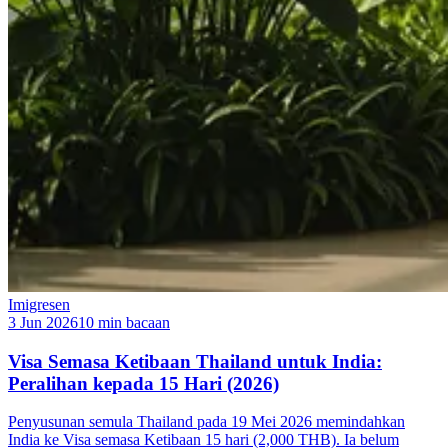
Imigresen
3 Jun 2026
10 min bacaan
Visa Semasa Ketibaan Thailand untuk India:
Peralihan kepada 15 Hari (2026)
Penyusunan semula Thailand pada 19 Mei 2026 memindahkan
India ke Visa semasa Ketibaan 15 hari (2,000 THB). Ia belum