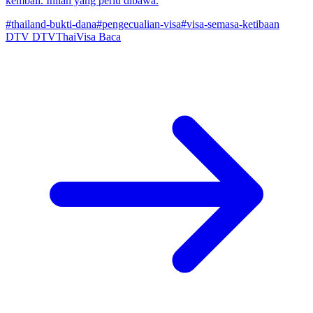
kembali. Inilah yang perlu dibawa.
#thailand-bukti-dana
#pengecualian-visa
#visa-semasa-ketibaan
DTV
DTVThaiVisa
Baca