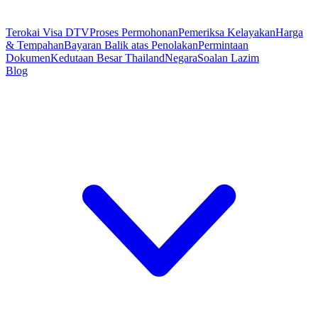
Terokai Visa DTV
Proses Permohonan
Pemeriksa Kelayakan
Harga
& Tempahan
Bayaran Balik atas Penolakan
Permintaan
Dokumen
Kedutaan Besar Thailand
Negara
Soalan Lazim
Blog