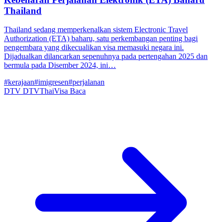
Thailand
Thailand sedang memperkenalkan sistem Electronic Travel
Authorization (ETA) baharu, satu perkembangan penting bagi
pengembara yang dikecualikan visa memasuki negara ini.
Dijadualkan dilancarkan sepenuhnya pada pertengahan 2025 dan
bermula pada Disember 2024, ini…
#kerajaan
#imigresen
#perjalanan
DTV
DTVThaiVisa
Baca