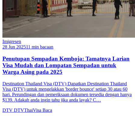
Imigresen
28 Jun 2025
11 min bacaan
Penutupan Sempadan Kemboja: Tamatnya Larian
Visa Mudah dan Lompatan Sempadan untuk
Warga Asing pada 2025
Destination Thailand Visa (DTV) Dapatkan Destination Thailand
Visa (DTV) untuk mengelakkan 'border bounce' setiap 30 atau 60
hari. Perundingan dan pemeriksaan dokumen tersedia dengan hanya
$139. Adakah anda ingin tahu jika anda layak? C…
DTV
DTVThaiVisa
Baca