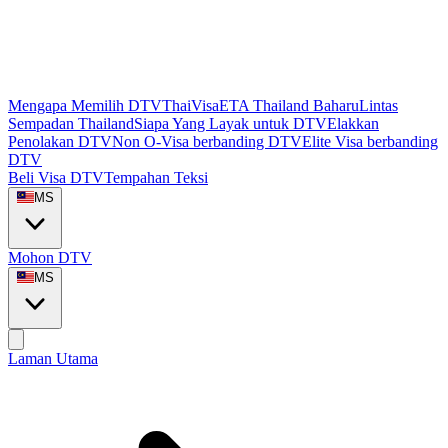
Mengapa Memilih DTVThaiVisa
ETA Thailand Baharu
Lintas
Sempadan Thailand
Siapa Yang Layak untuk DTV
Elakkan
Penolakan DTV
Non O-Visa berbanding DTV
Elite Visa berbanding
DTV
Beli Visa DTV
Tempahan Teksi
MS
Mohon DTV
MS
Laman Utama