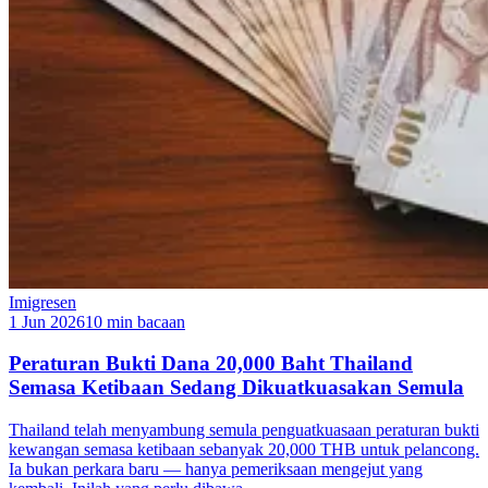
Imigresen
1 Jun 2026
10 min bacaan
Peraturan Bukti Dana 20,000 Baht Thailand
Semasa Ketibaan Sedang Dikuatkuasakan Semula
Thailand telah menyambung semula penguatkuasaan peraturan bukti
kewangan semasa ketibaan sebanyak 20,000 THB untuk pelancong.
Ia bukan perkara baru — hanya pemeriksaan mengejut yang