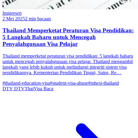
Imigresen
2 Mei 2025
2 min bacaan
Thailand Memperketat Peraturan Visa Pendidikan:
5 Langkah Baharu untuk Mencegah
Penyalahgunaan Visa Pelajar
Thailand memperketat peraturan visa pendidikan: 5 langkah baharu
untuk mencegah penyalahgunaan visa pelajar. Thailand mengambil
langkah yang lebih kukuh untuk melindungi integriti sistem visa
pendidikannya. Kementerian Pendidikan Tinggi, Sains, Re…
#thailand-education-visa
#student-visa-abuse
#mhesi-thailand
DTV
DTVThaiVisa
Baca