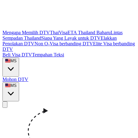
Mengapa Memilih DTVThaiVisa
ETA Thailand Baharu
Lintas
Sempadan Thailand
Siapa Yang Layak untuk DTV
Elakkan
Penolakan DTV
Non O-Visa berbanding DTV
Elite Visa berbanding
DTV
Beli Visa DTV
Tempahan Teksi
MS
Mohon DTV
MS