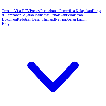
Terokai Visa DTV
Proses Permohonan
Pemeriksa Kelayakan
Harga
& Tempahan
Bayaran Balik atas Penolakan
Permintaan
Dokumen
Kedutaan Besar Thailand
Negara
Soalan Lazim
Blog