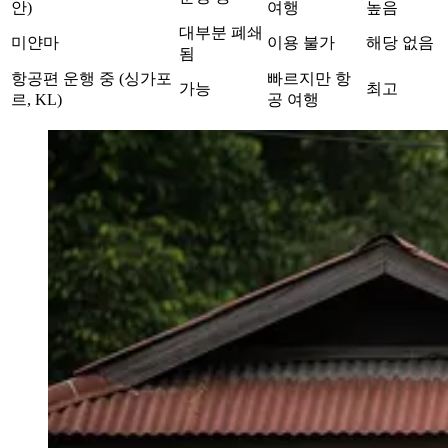
안)
여행
높음
대부분 폐쇄
미얀마
이용 불가
해당 없음
됨
항공편 운행 중 (싱가포
빠르지만 항
가능
최고
르, KL)
공 여행