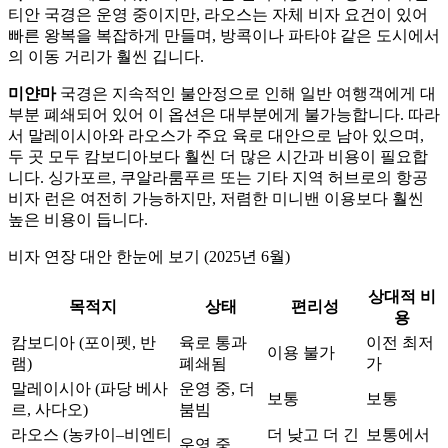
티안 국경은 운영 중이지만, 라오스는 자체 비자 요건이 있어
빠른 왕복을 복잡하게 만들며, 방콕이나 파타야 같은 도시에서
의 이동 거리가 훨씬 깁니다.
미얀마
국경은 지속적인 불안정으로 인해 일반 여행객에게 대
부분 폐쇄되어 있어 이 옵션은 대부분에게 불가능합니다. 따라
서 말레이시아와 라오스가 주요 육로 대안으로 남아 있으며,
두 곳 모두 캄보디아보다 훨씬 더 많은 시간과 비용이 필요합
니다. 싱가포르, 쿠알라룸푸르 또는 기타 지역 허브로의 항공
비자 런은 여전히 가능하지만, 저렴한 미니밴 이용보다 훨씬
높은 비용이 듭니다.
비자 연장 대안 한눈에 보기 (2025년 6월)
상대적 비
목적지
상태
편리성
용
캄보디아 (포이펫, 반
육로 통과
이전 최저
이용 불가
램)
폐쇄됨
가
말레이시아 (파당 베사
운영 중, 더
보통
보통
르, 사다오)
붐빔
라오스 (농카이–비엔티
더 낮고 더 긴
보통에서
운영 중