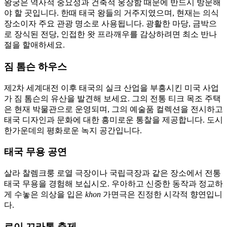
왕궁은 역사적 중요성과 건축적 웅장함 때문에 반드시 방문해
야 할 곳입니다. 한때 태국 왕들의 거주지였으며, 현재는 의식
장소이자 주요 관광 명소로 사용됩니다. 광활한 마당, 금박으
로 장식된 전당, 인접한 왓 프라깨우를 감상하려면 최소 반나
절을 할애하세요.
짐 톰슨 하우스
제2차 세계대전 이후 태국의 실크 산업을 부흥시킨 미국 사업
가 짐 톰슨의 유산을 발견해 보세요. 그의 전통 티크 목조 주택
은 현재 박물관으로 운영되며, 그의 예술품 컬렉션을 전시하고
태국 디자인과 문화에 대한 흥미로운 통찰을 제공합니다. 도시
한가운데의 평화로운 녹지 공간입니다.
태국 무용 공연
살라 찰렘크룽 로열 극장이나 국립극장과 같은 장소에서 전통
태국 무용을 경험해 보십시오. 우아하고 신중한 동작과 정교하
게 수놓은 의상을 입은
khon
가면극은 진정한 시각적 향연입니
다.
로이 끄라통 축제