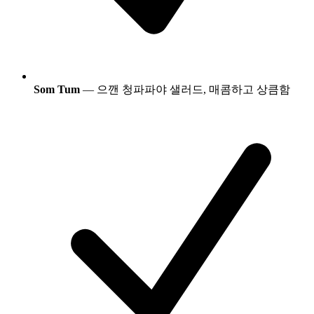
Som Tum
— 으깬 청파파야 샐러드, 매콤하고 상큼함