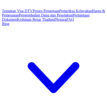
Temukan Visa DTV
Proses Pengajuan
Pemeriksa Kelayakan
Harga &
Pemesanan
Pengembalian Dana atas Penolakan
Permintaan
Dokumen
Kedutaan Besar Thailand
Negara
FAQ
Blog