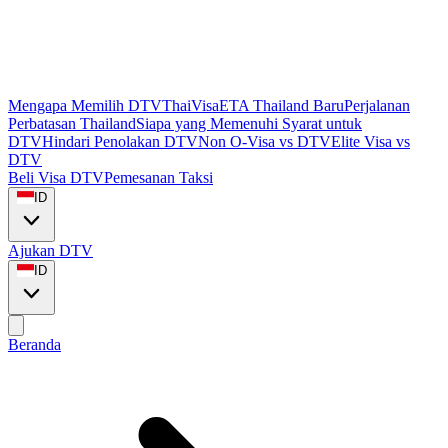
Mengapa Memilih DTVThaiVisa
ETA Thailand Baru
Perjalanan
Perbatasan Thailand
Siapa yang Memenuhi Syarat untuk
DTV
Hindari Penolakan DTV
Non O-Visa vs DTV
Elite Visa vs
DTV
Beli Visa DTV
Pemesanan Taksi
ID
Ajukan DTV
ID
Beranda