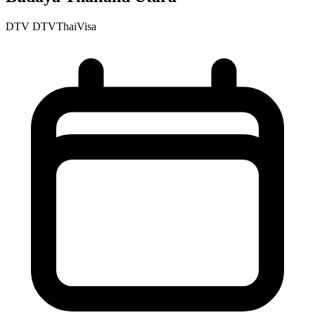
DTV
DTVThaiVisa