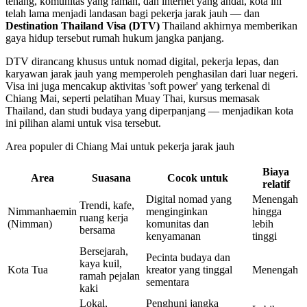
tenang, komunitas yang ramah, dan internet yang andal, kota ini
telah lama menjadi landasan bagi pekerja jarak jauh — dan
Destination Thailand Visa (DTV)
Thailand akhirnya memberikan
gaya hidup tersebut rumah hukum jangka panjang.
DTV dirancang khusus untuk nomad digital, pekerja lepas, dan
karyawan jarak jauh yang memperoleh penghasilan dari luar negeri.
Visa ini juga mencakup aktivitas 'soft power' yang terkenal di
Chiang Mai, seperti pelatihan Muay Thai, kursus memasak
Thailand, dan studi budaya yang diperpanjang — menjadikan kota
ini pilihan alami untuk visa tersebut.
Area populer di Chiang Mai untuk pekerja jarak jauh
Biaya
Area
Suasana
Cocok untuk
relatif
Digital nomad yang
Menengah
Trendi, kafe,
Nimmanhaemin
menginginkan
hingga
ruang kerja
(Nimman)
komunitas dan
lebih
bersama
kenyamanan
tinggi
Bersejarah,
Pecinta budaya dan
kaya kuil,
Kota Tua
kreator yang tinggal
Menengah
ramah pejalan
sementara
kaki
Lokal,
Penghuni jangka