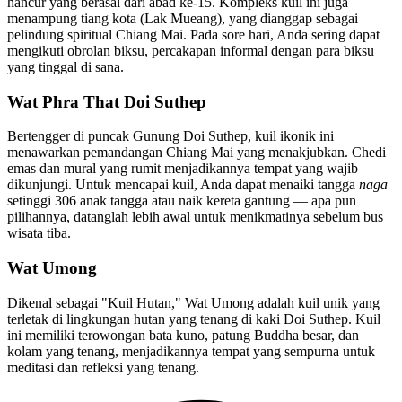
hancur yang berasal dari abad ke-15. Kompleks kuil ini juga
menampung tiang kota (Lak Mueang), yang dianggap sebagai
pelindung spiritual Chiang Mai. Pada sore hari, Anda sering dapat
mengikuti obrolan biksu, percakapan informal dengan para biksu
yang tinggal di sana.
Wat Phra That Doi Suthep
Bertengger di puncak Gunung Doi Suthep, kuil ikonik ini
menawarkan pemandangan Chiang Mai yang menakjubkan. Chedi
emas dan mural yang rumit menjadikannya tempat yang wajib
dikunjungi. Untuk mencapai kuil, Anda dapat menaiki tangga
naga
setinggi 306 anak tangga atau naik kereta gantung — apa pun
pilihannya, datanglah lebih awal untuk menikmatinya sebelum bus
wisata tiba.
Wat Umong
Dikenal sebagai "Kuil Hutan," Wat Umong adalah kuil unik yang
terletak di lingkungan hutan yang tenang di kaki Doi Suthep. Kuil
ini memiliki terowongan bata kuno, patung Buddha besar, dan
kolam yang tenang, menjadikannya tempat yang sempurna untuk
meditasi dan refleksi yang tenang.