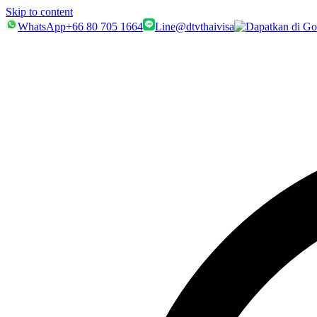
Skip to content
WhatsApp
+66 80 705 1664
Line
@dtvthaivisa