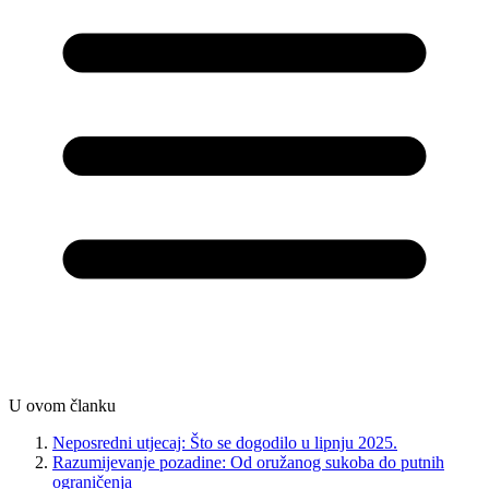
U ovom članku
Neposredni utjecaj: Što se dogodilo u lipnju 2025.
Razumijevanje pozadine: Od oružanog sukoba do putnih
ograničenja