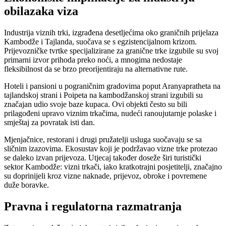
obilazaka viza
Industrija viznih trki, izgrađena desetljećima oko graničnih prijelaza
Kambodže i Tajlanda, suočava se s egzistencijalnom krizom.
Prijevozničke tvrtke specijalizirane za granične trke izgubile su svoj
primarni izvor prihoda preko noći, a mnogima nedostaje
fleksibilnost da se brzo preorijentiraju na alternativne rute.
Hoteli i pansioni u pograničnim gradovima poput Aranyapratheta na
tajlandskoj strani i Poipeta na kambodžanskoj strani izgubili su
značajan udio svoje baze kupaca. Ovi objekti često su bili
prilagođeni upravo viznim trkačima, nudeći ranoujutarnje polaske i
smještaj za povratak isti dan.
Mjenjačnice, restorani i drugi pružatelji usluga suočavaju se sa
sličnim izazovima. Ekosustav koji je podržavao vizne trke protezao
se daleko izvan prijevoza. Utjecaj također doseže širi turistički
sektor Kambodže: vizni trkači, iako kratkotrajni posjetitelji, značajno
su doprinijeli kroz vizne naknade, prijevoz, obroke i povremene
duže boravke.
Pravna i regulatorna razmatranja