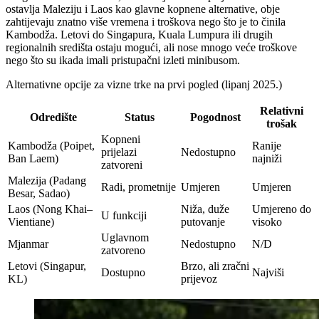
ostavlja Maleziju i Laos kao glavne kopnene alternative, obje
zahtijevaju znatno više vremena i troškova nego što je to činila
Kambodža. Letovi do Singapura, Kuala Lumpura ili drugih
regionalnih središta ostaju mogući, ali nose mnogo veće troškove
nego što su ikada imali pristupačni izleti minibusom.
Alternativne opcije za vizne trke na prvi pogled (lipanj 2025.)
Relativni
Odredište
Status
Pogodnost
trošak
Kopneni
Kambodža (Poipet,
Ranije
prijelazi
Nedostupno
Ban Laem)
najniži
zatvoreni
Malezija (Padang
Radi, prometnije
Umjeren
Umjeren
Besar, Sadao)
Laos (Nong Khai–
Niža, duže
Umjereno do
U funkciji
Vientiane)
putovanje
visoko
Uglavnom
Mjanmar
Nedostupno
N/D
zatvoreno
Letovi (Singapur,
Brzo, ali zračni
Dostupno
Najviši
KL)
prijevoz