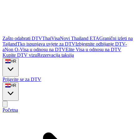
Zašto odabrati DTVThaiVisa
Novi Thailand ETA
Granični izleti na
Tajland
Tko ispunjava uvjete za DTV
Izbjegnite odbijanje DTV-
a
Non O-Visa u odnosu na DTV
Elite Visa u odnosu na DTV
Kupite DTV vizu
Rezervacija taksija
HR
Prijavite se za DTV
HR
Početna