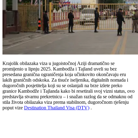
Krajolik obilazaka viza u jugoistočnoj Aziji dramatično se
promijenio u lipnju 2025. Kambodža i Tajland uveli su bez
presedana granična ograničenja koja učinkovito okončavaju eru
lakih graničnih odskoka. Za tisuće iseljenika, digitalnih nomada i
dugoročnih posjetitelja koji su se oslanjali na brze izlete preko
granice Kambodže i Tajlanda kako bi resetirali svoj vizni status, ovo
predstavlja stvarnu prekretnicu – i snažan razlog da se odmaknu od
stila života obilazaka viza prema stabilnom, dugoročnom rješenju
poput vize
Destination Thailand Visa (DTV)
.