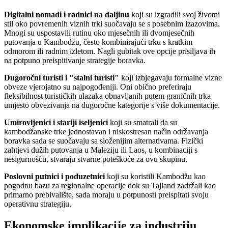
Digitalni nomadi i radnici na daljinu
koji su izgradili svoj životni
stil oko povremenih viznih trki suočavaju se s posebnim izazovima.
Mnogi su uspostavili rutinu oko mjesečnih ili dvomjesečnih
putovanja u Kambodžu, često kombinirajući trku s kratkim
odmorom ili radnim izletom. Nagli gubitak ove opcije prisiljava ih
na potpuno preispitivanje strategije boravka.
Dugoročni turisti i "stalni turisti"
koji izbjegavaju formalne vizne
obveze vjerojatno su najpogođeniji. Oni obično preferiraju
fleksibilnost turističkih ulazaka obnavljanih putem graničnih trka
umjesto obvezivanja na dugoročne kategorije s više dokumentacije.
Umirovljenici i stariji iseljenici
koji su smatrali da su
kambodžanske trke jednostavan i niskostresan način održavanja
boravka sada se suočavaju sa složenijim alternativama. Fizički
zahtjevi dužih putovanja u Maleziju ili Laos, u kombinaciji s
nesigurnošću, stvaraju stvarne poteškoće za ovu skupinu.
Poslovni putnici i poduzetnici
koji su koristili Kambodžu kao
pogodnu bazu za regionalne operacije dok su Tajland zadržali kao
primarno prebivalište, sada moraju u potpunosti preispitati svoju
operativnu strategiju.
Ekonomske implikacije za industriju