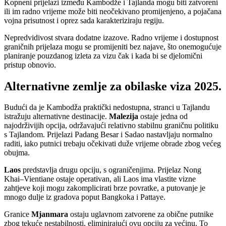
Kopneni prijelazi između Kambodže i Tajlanda mogu biti zatvoreni
ili im radno vrijeme može biti neočekivano promijenjeno, a pojačana
vojna prisutnost i oprez sada karakteriziraju regiju.
Nepredvidivost stvara dodatne izazove. Radno vrijeme i dostupnost
graničnih prijelaza mogu se promijeniti bez najave, što onemogućuje
planiranje pouzdanog izleta za vizu čak i kada bi se djelomični
pristup obnovio.
Alternativne zemlje za obilaske viza 2025.
Budući da je Kambodža praktički nedostupna, stranci u Tajlandu
istražuju alternativne destinacije.
Malezija
ostaje jedna od
najodrživijih opcija, održavajući relativno stabilnu graničnu politiku
s Tajlandom. Prijelazi Padang Besar i Sadao nastavljaju normalno
raditi, iako putnici trebaju očekivati duže vrijeme obrade zbog većeg
obujma.
Laos
predstavlja drugu opciju, s ograničenjima. Prijelaz Nong
Khai–Vientiane ostaje operativan, ali Laos ima vlastite vizne
zahtjeve koji mogu zakomplicirati brze povratke, a putovanje je
mnogo dulje iz gradova poput Bangkoka i Pattaye.
Granice
Mjanmara
ostaju uglavnom zatvorene za obične putnike
zbog tekuće nestabilnosti, eliminirajući ovu opciju za većinu. To