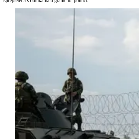
isprepletena s odlukama o graničnoj politici.