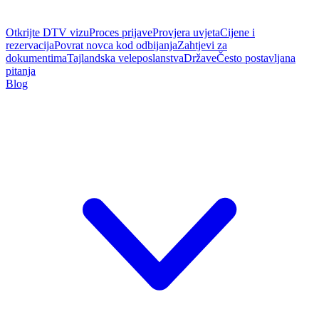
Otkrijte DTV vizu
Proces prijave
Provjera uvjeta
Cijene i
rezervacija
Povrat novca kod odbijanja
Zahtjevi za
dokumentima
Tajlandska veleposlanstva
Države
Često postavljana
pitanja
Blog