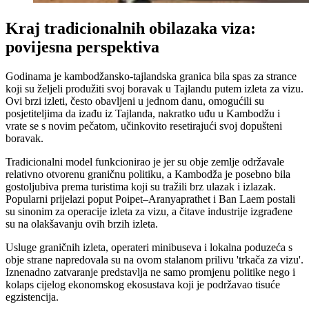
Kraj tradicionalnih obilazaka viza:
povijesna perspektiva
Godinama je kambodžansko-tajlandska granica bila spas za strance
koji su željeli produžiti svoj boravak u Tajlandu putem izleta za vizu.
Ovi brzi izleti, često obavljeni u jednom danu, omogućili su
posjetiteljima da izađu iz Tajlanda, nakratko uđu u Kambodžu i
vrate se s novim pečatom, učinkovito resetirajući svoj dopušteni
boravak.
Tradicionalni model funkcionirao je jer su obje zemlje održavale
relativno otvorenu graničnu politiku, a Kambodža je posebno bila
gostoljubiva prema turistima koji su tražili brz ulazak i izlazak.
Popularni prijelazi poput Poipet–Aranyaprathet i Ban Laem postali
su sinonim za operacije izleta za vizu, a čitave industrije izgrađene
su na olakšavanju ovih brzih izleta.
Usluge graničnih izleta, operateri minibuseva i lokalna poduzeća s
obje strane napredovala su na ovom stalanom prilivu 'trkača za vizu'.
Iznenadno zatvaranje predstavlja ne samo promjenu politike nego i
kolaps cijelog ekonomskog ekosustava koji je podržavao tisuće
egzistencija.