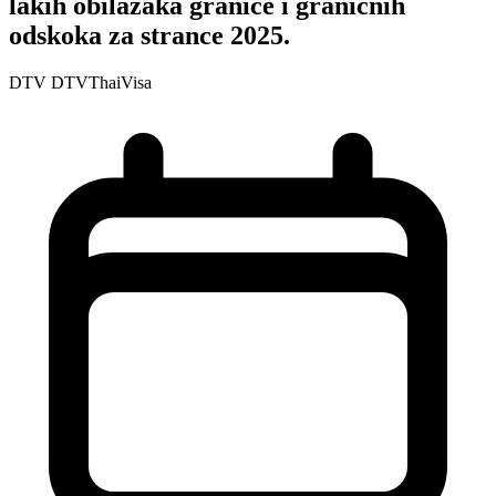
lakih obilazaka granice i graničnih
odskoka za strance 2025.
DTV
DTVThaiVisa