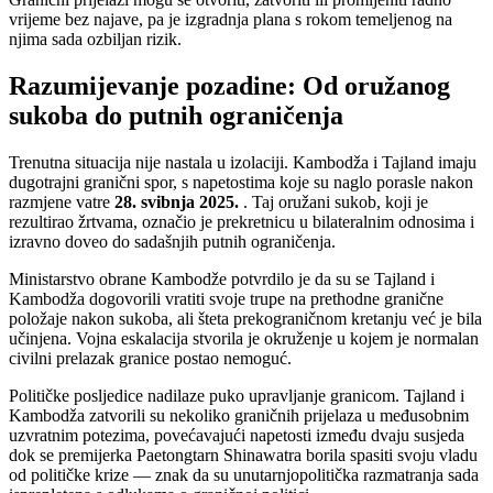
vrijeme bez najave, pa je izgradnja plana s rokom temeljenog na
njima sada ozbiljan rizik.
Razumijevanje pozadine: Od oružanog
sukoba do putnih ograničenja
Trenutna situacija nije nastala u izolaciji. Kambodža i Tajland imaju
dugotrajni granični spor, s napetostima koje su naglo porasle nakon
razmjene vatre
28. svibnja 2025.
. Taj oružani sukob, koji je
rezultirao žrtvama, označio je prekretnicu u bilateralnim odnosima i
izravno doveo do sadašnjih putnih ograničenja.
Ministarstvo obrane Kambodže potvrdilo je da su se Tajland i
Kambodža dogovorili vratiti svoje trupe na prethodne granične
položaje nakon sukoba, ali šteta prekograničnom kretanju već je bila
učinjena. Vojna eskalacija stvorila je okruženje u kojem je normalan
civilni prelazak granice postao nemoguć.
Političke posljedice nadilaze puko upravljanje granicom. Tajland i
Kambodža zatvorili su nekoliko graničnih prijelaza u međusobnim
uzvratnim potezima, povećavajući napetosti između dvaju susjeda
dok se premijerka Paetongtarn Shinawatra borila spasiti svoju vladu
od političke krize — znak da su unutarnjopolitička razmatranja sada