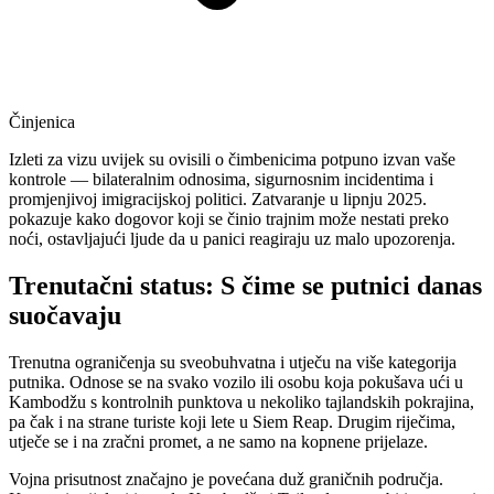
Činjenica
Izleti za vizu uvijek su ovisili o čimbenicima potpuno izvan vaše
kontrole — bilateralnim odnosima, sigurnosnim incidentima i
promjenjivoj imigracijskoj politici. Zatvaranje u lipnju 2025.
pokazuje kako dogovor koji se činio trajnim može nestati preko
noći, ostavljajući ljude da u panici reagiraju uz malo upozorenja.
Trenutačni status: S čime se putnici danas
suočavaju
Trenutna ograničenja su sveobuhvatna i utječu na više kategorija
putnika. Odnose se na svako vozilo ili osobu koja pokušava ući u
Kambodžu s kontrolnih punktova u nekoliko tajlandskih pokrajina,
pa čak i na strane turiste koji lete u Siem Reap. Drugim riječima,
utječe se i na zračni promet, a ne samo na kopnene prijelaze.
Vojna prisutnost značajno je povećana duž graničnih područja.