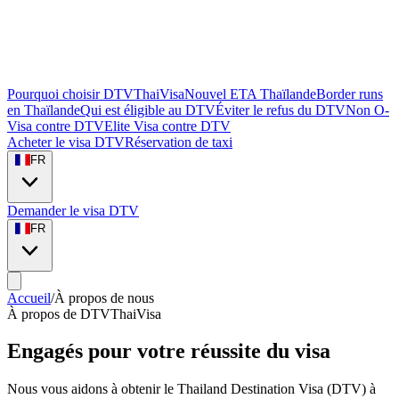
Pourquoi choisir DTVThaiVisa
Nouvel ETA Thaïlande
Border runs
en Thaïlande
Qui est éligible au DTV
Éviter le refus du DTV
Non O-
Visa contre DTV
Elite Visa contre DTV
Acheter le visa DTV
Réservation de taxi
FR
Demander le visa DTV
FR
Accueil
/
À propos de nous
À propos de DTVThaiVisa
Engagés pour votre
réussite du visa
Nous vous aidons à obtenir le Thailand Destination Visa (DTV) à