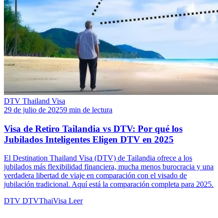
DTV Thailand Visa
29 de julio de 2025
9 min de lectura
Visa de Retiro Tailandia vs DTV: Por qué los
Jubilados Inteligentes Eligen DTV en 2025
El Destination Thailand Visa (DTV) de Tailandia ofrece a los
jubilados más flexibilidad financiera, mucha menos burocracia y una
verdadera libertad de viaje en comparación con el visado de
jubilación tradicional. Aquí está la comparación completa para 2025.
DTV
DTVThaiVisa
Leer