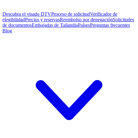
Descubra el visado DTV
Proceso de solicitud
Verificador de
elegibilidad
Precios y reservas
Reembolso por denegación
Solicitudes
de documentos
Embajadas de Tailandia
Países
Preguntas frecuentes
Blog