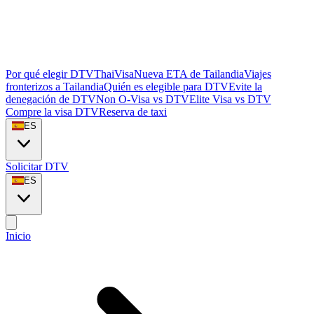
Por qué elegir DTVThaiVisa
Nueva ETA de Tailandia
Viajes
fronterizos a Tailandia
Quién es elegible para DTV
Evite la
denegación de DTV
Non O-Visa vs DTV
Elite Visa vs DTV
Compre la visa DTV
Reserva de taxi
ES
Solicitar DTV
ES
Inicio