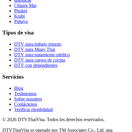
Bangkok
Chiang Mai
Phuket
Krabi
Pattaya
Tipos de visa
DTV para trabajo remoto
DTV para Muay Thai
DTV para tratamiento médico
DTV para cursos de cocina
DTV con dependientes
Servicios
Blog
Testimonios
Sobre nosotros
Contáctenos
Verificar elegibilidad
© 2026 DTVThaiVisa. Todos los derechos reservados.
DTVThaiVisa es operado por TM Associates Co., Ltd, una