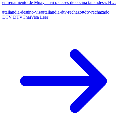
entrenamiento de Muay Thai o clases de cocina tailandesa. H…
#tailandia-destino-visa
#tailandia-dtv-rechazo
#dtv-rechazado
DTV
DTVThaiVisa
Leer