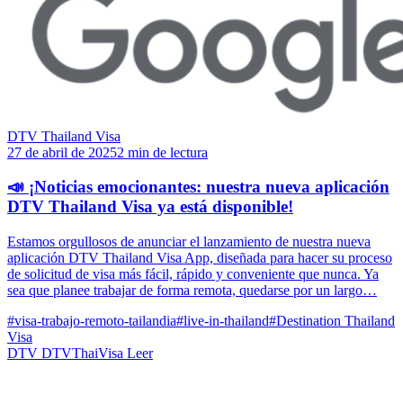
DTV Thailand Visa
27 de abril de 2025
2 min de lectura
📣 ¡Noticias emocionantes: nuestra nueva aplicación
DTV Thailand Visa ya está disponible!
Estamos orgullosos de anunciar el lanzamiento de nuestra nueva
aplicación DTV Thailand Visa App, diseñada para hacer su proceso
de solicitud de visa más fácil, rápido y conveniente que nunca. Ya
sea que planee trabajar de forma remota, quedarse por un largo…
#visa-trabajo-remoto-tailandia
#live-in-thailand
#Destination Thailand
Visa
DTV
DTVThaiVisa
Leer