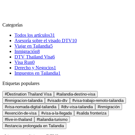
Categorías
Todos los artículos
31
Asesoría sobre el visado DTV
10
Viajar en Tailandia
5
Inmigración
8
DTV Thailand Visa
6
Visa Run
0
Derecho y Negocios
1
Impuestos en Tailandia
1
Etiquetas populares
#Destination Thailand Visa
#tailandia-destino-visa
#inmigracion-tailandia
#visado-dtv
#visa-trabajo-remoto-tailandia
#visa-nomada-digital-tailandia
#dtv-visa-tailandia
#inmigración
#exención-de-visa
#visa-a-la-llegada
#salida fronteriza
#live-in-thailand
#tailandia-turismo
#estancia prolongada en Tailandia