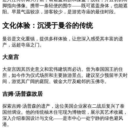
脚指向佛像。携带一条轻便的围巾——既可遮盖身体，也能遮
阳。早晨气温较凉，游客较少，是游览寺庙的最佳时段。
文化体验：沉浸于曼谷的传统
曼谷是文化重镇，提供多样体验，让您深入感受其丰富的遗
产，远超寺庙之门。
大皇宫
大皇宫因其历史意义和宏伟建筑而必访。曾为泰国国王的住
所，如今作为仪式场所和主要旅游景点。建议至少预留半天时
间，游览其广阔的庭院、镀金大厅及毗邻的玉佛寺。
吉姆·汤普森故居
探索吉姆·汤普森的遗产，这位美国企业家在二战后复兴了泰
国丝绸业。他的传统柚木住宅现为博物馆，展示其艺术收藏，
深入介绍泰国设计与文化——是市中心一处宁静的绿色避风
港。