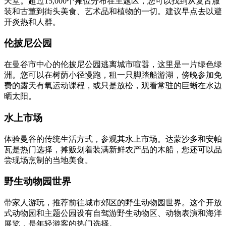
天堂。超过15,000个摊位分布在主题区，您可以找到从复古服
装和古董到街头美食、艺术品和植物的一切。建议早点去以避
开炎热和人群。
伦披尼公园
在曼谷市中心的伦披尼公园逃离城市喧嚣，这里是一片绿色绿
洲。您可以在树荫小径慢跑，租一只脚踏船游湖，傍晚参加免
费的露天有氧运动课程，或只是放松，观看常驻的巨蜥在水边
晒太阳。
水上市场
体验曼谷的传统生活方式，参观其水上市场。达蒙沙多和安帕
瓦是热门选择，摊贩划着装满新鲜农产品的木船，您还可以品
尝现场烹制的当地美食。
野生动物园世界
带家人游玩，推荐前往城市郊区的野生动物园世界。这个开放
式动物园和主题公园设有自驾游野生动物区、动物表演和海洋
展览，是年轻游客的热门选择。