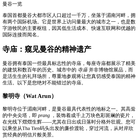
曼谷一览
泰国首都曼谷大都市区人口超过一千万，坐落于湄南河畔，拥
有两个国际机场。它是世界上访问量最大的城市之一，也是数
字游牧民的主要枢纽，因其低生活成本、快速互联网和优越的
国际连接而闻名。
寺庙：窥见曼谷的精神遗产
曼谷拥有泰国一些最具标志性的寺庙，每座寺庙都展示了精美
的建筑和数百年的历史。城市中的
寺庙
并非博物馆展品，而
是活生生的礼拜场所，尊重地参观将让您真切感受泰国的精神
生活。以下是您绝对不能错过的寺庙。
黎明寺（Wat Arun）
黎明寺位于湄南河畔，是曼谷最具代表性的地标之一。其高耸
的中央尖塔，即
prang
，装饰着成千上万块色彩斑斓的瓷片，
在光线下熠熠生辉——尤其在日出或日落时分格外壮观。您可
以乘坐从Tha Tien码头出发的廉价渡轮，穿过河流，从对岸欣
赏经典的明信片般美景。