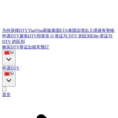
为何选择DTVThaiVisa
新版泰国ETA
泰国边境出入境
谁有资格
申请DTV
避免DTV拒签
非 O 签证与 DTV 的区别
Elite 签证与
DTV 的区别
购买DTV签证
出租车预订
ZH
申请DTV
ZH
首页