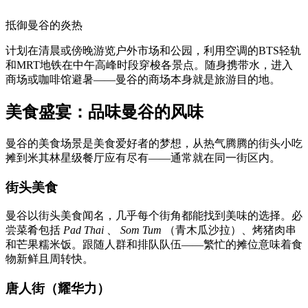
抵御曼谷的炎热
计划在清晨或傍晚游览户外市场和公园，利用空调的BTS轻轨
和MRT地铁在中午高峰时段穿梭各景点。随身携带水，进入
商场或咖啡馆避暑——曼谷的商场本身就是旅游目的地。
美食盛宴：品味曼谷的风味
曼谷的美食场景是美食爱好者的梦想，从热气腾腾的街头小吃
摊到米其林星级餐厅应有尽有——通常就在同一街区内。
街头美食
曼谷以街头美食闻名，几乎每个街角都能找到美味的选择。必
尝菜肴包括
Pad Thai
、
Som Tum
（青木瓜沙拉）、烤猪肉串
和芒果糯米饭。跟随人群和排队队伍——繁忙的摊位意味着食
物新鲜且周转快。
唐人街（耀华力）