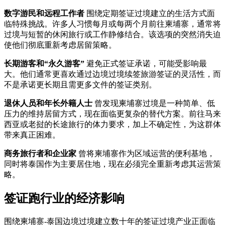
数字游民和远程工作者
围绕定期签证过境建立的生活方式面
临特殊挑战。许多人习惯每月或每两个月前往柬埔寨，通常将
过境与短暂的休闲旅行或工作静修结合。该选项的突然消失迫
使他们彻底重新考虑居留策略。
长期游客和“永久游客”
避免正式签证承诺，可能受影响最
大。他们通常更喜欢通过边境过境续签旅游签证的灵活性，而
不是承诺更长期且需更多文件的签证类别。
退休人员和年长外籍人士
曾发现柬埔寨过境是一种简单、低
压力的维持居留方式，现在面临更复杂的替代方案。前往马来
西亚或老挝的长途旅行的体力要求，加上不确定性，为这群体
带来真正困难。
商务旅行者和企业家
曾将柬埔寨作为区域运营的便利基地，
同时将泰国作为主要居住地，现在必须完全重新考虑其运营策
略。
签证跑行业的经济影响
围绕柬埔寨-泰国边境过境建立数十年的签证过境产业正面临