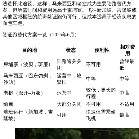
法选择此途径。这样，马来西亚和老挝成为主要陆路替代方
案，但所需时间和费用远高于柬埔寨。飞往新加坡、吉隆坡或
其他区域枢纽的航班签证跑仍可行，但成本远高于经济实惠的
面包车跑。
签证跑替代方案一览（2025年6月）
相对费
目的地
状态
便利性
用
陆路通关关
曾经最
柬埔寨（波贝，班廉）
不可用
闭
低
马来西亚（巴东勿刹，
运营中，较
中等
中等
沙叻）
繁忙
较低，更长的
老挝（廊开–万象）
运营中
中高
行程
缅甸
大部分关闭
不可用
不适用
航班运行（新加坡，吉
快速但需乘坐
可用
最高
隆坡）
飞机