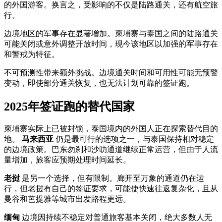
的外国游客。换言之，受影响的不仅是陆路通关，还有航空旅
行。
边境地区的军事存在显著增加。柬埔寨与泰国之间的陆路通关
可能关闭或意外调整开放时间，现今该地区以加强的军事存在
和警戒为特征。
不可预测性带来额外挑战。边境通关时间和可用性可能无预警
变动，即使部分通关恢复，也无法计划可靠的签证跑。
2025年签证跑的替代国家
柬埔寨实际上已被封锁，泰国境内的外国人正在探索替代目的
地。
马来西亚
仍是最可行的选项之一，与泰国保持相对稳定
的边境政策。巴东勿刹和沙叻通道继续正常运营，但由于人流
量增加，旅客应预期处理时间延长。
老挝
是另一个选择，但有限制。廊开至万象的通道仍在运
行，但老挝有自己的签证要求，可能使快速往返复杂化，且从
曼谷和芭提雅等城市出发路程更远。
缅甸
边境因持续不稳定对普通旅客基本关闭，绝大多数人无