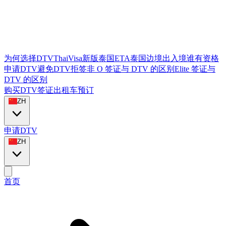
为何选择DTVThaiVisa
新版泰国ETA
泰国边境出入境
谁有资格
申请DTV
避免DTV拒签
非 O 签证与 DTV 的区别
Elite 签证与
DTV 的区别
购买DTV签证
出租车预订
ZH
申请DTV
ZH
首页