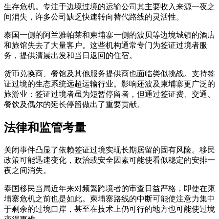
生存危机。专注于边境过境的运输公司其主要收入来源一夜之
间消失，许多公司缺乏快速转向替代路线的灵活性。
泰国一侧的阿兰雅帕莱和柬埔寨一侧的波贝等边境城镇的酒店
和旅馆失去了大量客户。这些机构通常专门为签证过境者服
务，提供清晨出发和当日返回的住宿。
货币兑换商、餐馆及其他服务提供商也面临类似挑战。支持签
证过境的生态系统远超运输行业。影响还波及柬埔寨更广泛的
旅游业：签证过境者虽为短暂停留者，但通过签证费、交通、
餐饮及偶尔的延长停留做出了重要贡献。
法律和监管考量
关闭事件凸显了依赖签证过境实现长期居留的固有风险。移民
政策可能迅速变化，政治或安全因素可能使看似稳定的安排一
夜之间消失。
泰国移民当局近年来对频繁跨境者的审查日益严格，即使在柬
埔寨危机之前也是如此。柬埔寨路线的中断可能使注意力集中
于剩余的过境口岸，甚至在技术上仍可行的地方也可能使过境