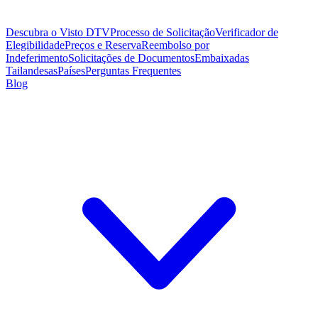
Descubra o Visto DTV
Processo de Solicitação
Verificador de
Elegibilidade
Preços e Reserva
Reembolso por
Indeferimento
Solicitações de Documentos
Embaixadas
Tailandesas
Países
Perguntas Frequentes
Blog