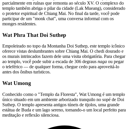
parcialmente em ruínas que remonta ao século XV. O complexo do
templo também abriga o pilar da cidade (Lak Mueang), considerado
o protetor espiritual de Chiang Mai. No final da tarde, você pode
participar de um "monk chat", uma conversa informal com os
monges residentes.
Wat Phra That Doi Suthep
Empoleirado no topo da Montanha Doi Suthep, este templo icônico
oferece vistas deslumbrantes sobre Chiang Mai. O chedi dourado e
os murais intrincados fazem dele uma visita obrigatória. Para chegar
ao templo, você pode subir a escada de 306 degraus
naga
ou pegar
o teleférico — de qualquer forma, chegue cedo para aproveitá-lo
antes dos ônibus turísticos.
Wat Umong
Conhecido como o "Templo da Floresta", Wat Umong é um templo
único situado em um ambiente arborizado tranquilo no sopé de Doi
Suthep. O templo apresenta antigos túneis de tijolos, uma grande
estátua de Buda e um lago sereno, tornando-o um local perfeito para
meditação e reflexão silenciosa.