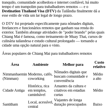
tranquilo, comunidade acolhedora e internet confiável, há muito
tempo é um trampolim para trabalhadores remotos — e o
Destination Thailand Visa (DTV)
da Tailândia finalmente dá a
esse estilo de vida um lar legal de longo prazo.
O DTV foi projetado especificamente para nômades digitais,
freelancers e funcionários remotos que ganham sua renda do
exterior. Também abrange atividades de "poder brando" pelas quais
Chiang Mai é famosa, como treinamento de Muay Thai, cursos de
culinária tailandesa e estudo cultural prolongado — tornando a
cidade uma opção natural para o visto.
Áreas populares de Chiang Mai para trabalhadores remotos
Custo
Área
Ambiente
Melhor para
relativo
Nômades digitais que
Nimmanhaemin
Moderno, cafés,
Médio
buscam comunidade e
(Nimman)
coworking
a alto
conveniência
Histórica, rica
Amantes da cultura e
Cidade Antiga
em templos,
criativos em estadias
Médio
caminhável
curtas
Viajantes de longa
Local, acessível,
Santitham
duração preocupados
Baixo
central