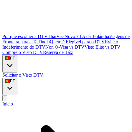
Por que escolher a DTVThaiVisa
Novo ETA da Tailândia
Viagens de
Fronteira para a Tailândia
Quem é Elegível para o DTV
Evite o
Indeferimento do DTV
Non O-Visa vs DTV
Visto Elite vs DTV
Compre o Visto DTV
Reserva de Táxi
PT
Solicitar o Visto DTV
PT
Início