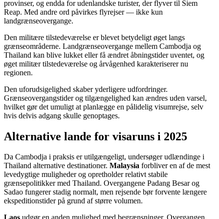
provinser, og endda for udenlandske turister, der flyver til Siem
Reap. Med andre ord påvirkes flyrejser — ikke kun
landgrænseovergange.
Den militære tilstedeværelse er blevet betydeligt øget langs
grænseområderne. Landgrænseovergange mellem Cambodja og
Thailand kan blive lukket eller få ændret åbningstider uventet, og
øget militær tilstedeværelse og årvågenhed karakteriserer nu
regionen.
Den uforudsigelighed skaber yderligere udfordringer.
Grænseovergangstider og tilgængelighed kan ændres uden varsel,
hvilket gør det umuligt at planlægge en pålidelig visumrejse, selv
hvis delvis adgang skulle genoptages.
Alternative lande for visaruns i 2025
Da Cambodja i praksis er utilgængeligt, undersøger udlændinge i
Thailand alternative destinationer.
Malaysia
forbliver en af de mest
levedygtige muligheder og opretholder relativt stabile
grænsepolitikker med Thailand. Overgangene Padang Besar og
Sadao fungerer stadig normalt, men rejsende bør forvente længere
ekspeditionstider på grund af større volumen.
Laos
udgør en anden mulighed med begrænsninger. Overgangen