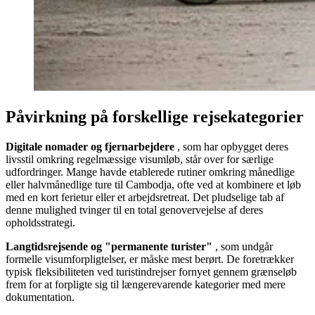
Påvirkning på forskellige rejsekategorier
Digitale nomader og fjernarbejdere
, som har opbygget deres
livsstil omkring regelmæssige visumløb, står over for særlige
udfordringer. Mange havde etablerede rutiner omkring månedlige
eller halvmånedlige ture til Cambodja, ofte ved at kombinere et løb
med en kort ferietur eller et arbejdsretreat. Det pludselige tab af
denne mulighed tvinger til en total genovervejelse af deres
opholdsstrategi.
Langtidsrejsende og "permanente turister"
, som undgår
formelle visumforpligtelser, er måske mest berørt. De foretrækker
typisk fleksibiliteten ved turistindrejser fornyet gennem grænseløb
frem for at forpligte sig til længerevarende kategorier med mere
dokumentation.