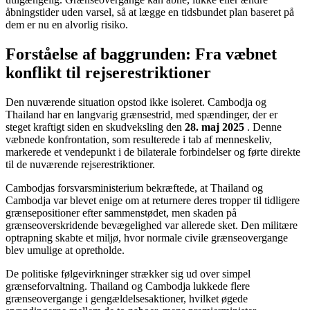
åbningstider uden varsel, så at lægge en tidsbundet plan baseret på
dem er nu en alvorlig risiko.
Forståelse af baggrunden: Fra væbnet
konflikt til rejserestriktioner
Den nuværende situation opstod ikke isoleret. Cambodja og
Thailand har en langvarig grænsestrid, med spændinger, der er
steget kraftigt siden en skudveksling den
28. maj 2025
. Denne
væbnede konfrontation, som resulterede i tab af menneskeliv,
markerede et vendepunkt i de bilaterale forbindelser og førte direkte
til de nuværende rejserestriktioner.
Cambodjas forsvarsministerium bekræftede, at Thailand og
Cambodja var blevet enige om at returnere deres tropper til tidligere
grænsepositioner efter sammenstødet, men skaden på
grænseoverskridende bevægelighed var allerede sket. Den militære
optrapning skabte et miljø, hvor normale civile grænseovergange
blev umulige at opretholde.
De politiske følgevirkninger strækker sig ud over simpel
grænseforvaltning. Thailand og Cambodja lukkede flere
grænseovergange i gengældelsesaktioner, hvilket øgede