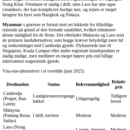
Nong Khai–Vientiane er stadig i drift, men Laos har sine egne
visumkrav, der kan komplicere hurtige ture, og rejsen er meget
længere fra byer som Bangkok og Pattaya.
Myanmar
s grænser er fortsat stort set lukkede for tilfældige
rejsende på grund af den fortsatte ustabilitet, hvilket eliminerer
denne mulighed for de fleste. Det efterlader Malaysia og Laos som
de primære landalternativer, som begge kræver betydeligt mere tid
og omkostninger end Cambodja gjorde. Flybaserede ture til
Singapore, Kuala Lumpur eller andre regionale knudepunkter er
stadig mulige, men medfører en meget højere pris end billige
minivanture nogensinde gjorde.
Visa-run-alternativer i et overblik (juni 2025)
Relativ
Destination
Status
Bekvemmelighed
pris
Cambodja
Landgrænseovergange
Tidligere
(Poipet, Ban
Utilgængelig
lukket
lavest
Laem)
Malaysia
(Padang Besar,
I drift, travlere
Moderat
Moderat
Sadao)
Laos (Nong
Lavere, længere
Moderat