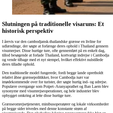
Slutningen på traditionelle visaruns: Et
historisk perspektiv
I årevis var den cambodjansk-thailandske grænse en livline for
udlændinge, der søgte at forlænge deres ophold i Thailand gennem
visumrejser. Disse hurtige ture, ofte gennemført på en enkelt dag,
tillod besøgende at forlade Thailand, kortvarigt indrejse i Cambodja
og vende tilbage med et nyt stempel, hvilket effektivt nulstillede
deres tilladte ophold.
Den traditionelle model fungerede, fordi begge lande opretholdt
relativt åbne grænsepolitikker, hvor Cambodja især var
imødekommende over for turister, der søgte hurtig ind- og udrejse.
Populære overgange som Poipet–Aranyaprathet og Ban Laem blev
synonyme med visumrejseoperationer, og hele industrier blev
opbygget omkring at lette disse hurtige ture.
Grænseomrejsetjenester, minibusoperatører og lokale virksomheder
på begge sider trivedes med denne konstante strøm af