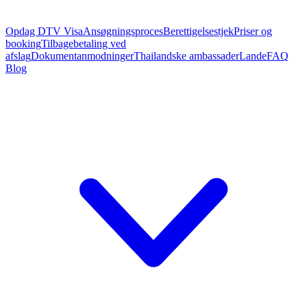
Opdag DTV Visa
Ansøgningsproces
Berettigelsestjek
Priser og
booking
Tilbagebetaling ved
afslag
Dokumentanmodninger
Thailandske ambassader
Lande
FAQ
Blog