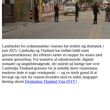
Landskabet for sydøstasiatiske visaruns har ændret sig dramatisk i
juni 2025. Cambodja og Thailand har indført hidtil usete
grænserestriktioner, der effektivt sætter en stopper for æraen med
nemme grænsehop. For tusindvis af udstationerede, digitale
nomader og langtidsbesøgende, der stolede på hurtige ture over
Cambodja-Thailand-grænsen for at nulstille deres visumstatus,
markerer dette et ægte vendepunkt — og en stærk grund til at
bevæge sig væk fra visarun-livsstilen mod en stabil, langsigtet
løsning såsom
Destination Thailand Visa (DTV)
.