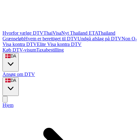
Hvorfor vælge DTVThaiVisa
Nyt Thailand ETA
Thailand
Grænseløb
Hvem er berettiget til DTV
Undgå afslag på DTV
Non O-
Visa kontra DTV
Elite Visa kontra DTV
Køb DTV-visum
Taxabestilling
DA
Ansøg om DTV
DA
Hjem