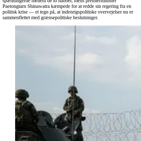
spændingerne mellem de to naboer, mens premierminister
Paetongtarn Shinawatra kæmpede for at redde sin regering fra en
politisk krise — et tegn på, at indenrigspolitiske overvejelser nu er
sammenflettet med grænsepolitiske beslutninger.