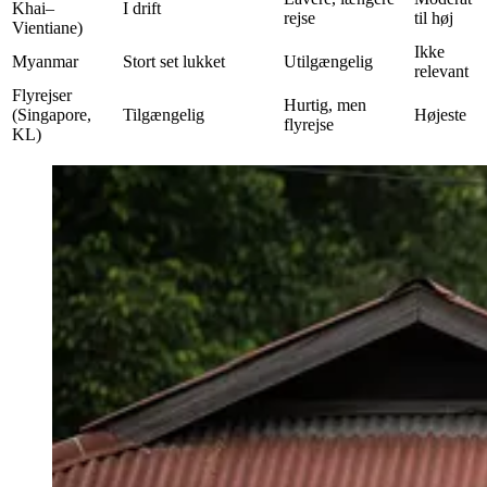
Khai–
I drift
rejse
til høj
Vientiane)
Ikke
Myanmar
Stort set lukket
Utilgængelig
relevant
Flyrejser
Hurtig, men
(Singapore,
Tilgængelig
Højeste
flyrejse
KL)