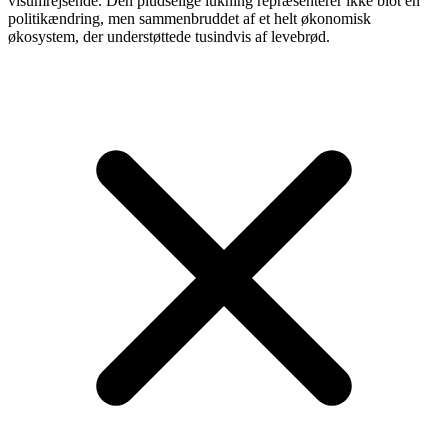
visumrejsende. Den pludselige lukning repræsenterer ikke blot en
politikændring, men sammenbruddet af et helt økonomisk
økosystem, der understøttede tusindvis af levebrød.