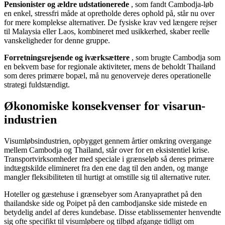
Pensionister og ældre udstationerede
, som fandt Cambodja-løb
en enkel, stressfri måde at opretholde deres ophold på, står nu over
for mere komplekse alternativer. De fysiske krav ved længere rejser
til Malaysia eller Laos, kombineret med usikkerhed, skaber reelle
vanskeligheder for denne gruppe.
Forretningsrejsende og iværksættere
, som brugte Cambodja som
en bekvem base for regionale aktiviteter, mens de beholdt Thailand
som deres primære bopæl, må nu genoverveje deres operationelle
strategi fuldstændigt.
Økonomiske konsekvenser for visarun-
industrien
Visumløbsindustrien, opbygget gennem årtier omkring overgange
mellem Cambodja og Thailand, står over for en eksistentiel krise.
Transportvirksomheder med speciale i grænseløb så deres primære
indtægtskilde elimineret fra den ene dag til den anden, og mange
mangler fleksibiliteten til hurtigt at omstille sig til alternative ruter.
Hoteller og gæstehuse i grænsebyer som Aranyaprathet på den
thailandske side og Poipet på den cambodjanske side mistede en
betydelig andel af deres kundebase. Disse etablissementer henvendte
sig ofte specifikt til visumløbere og tilbød afgange tidligt om