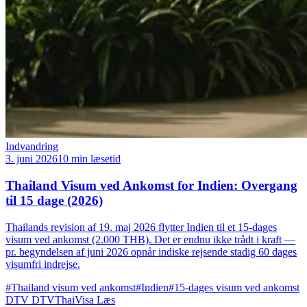
Indvandring
3. juni 2026
10 min læsetid
Thailand Visum ved Ankomst for Indien: Overgang
til 15 dage (2026)
Thailands revision af 19. maj 2026 flytter Indien til et 15-dages
visum ved ankomst (2.000 THB). Det er endnu ikke trådt i kraft —
pr. begyndelsen af juni 2026 opnår indiske rejsende stadig 60 dages
visumfri indrejse.
#Thailand visum ved ankomst
#Indien
#15-dages visum ved ankomst
DTV
DTVThaiVisa
Læs