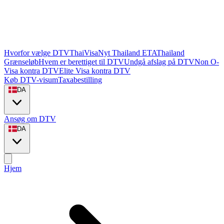
Hvorfor vælge DTVThaiVisa
Nyt Thailand ETA
Thailand
Grænseløb
Hvem er berettiget til DTV
Undgå afslag på DTV
Non O-
Visa kontra DTV
Elite Visa kontra DTV
Køb DTV-visum
Taxabestilling
DA
Ansøg om DTV
DA
Hjem