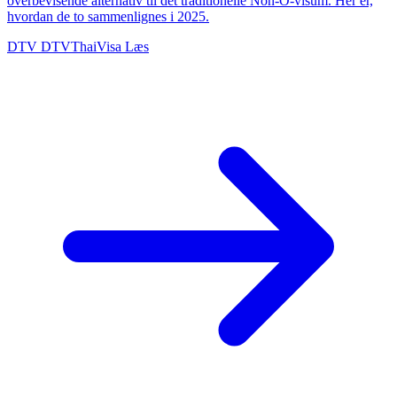
overbevisende alternativ til det traditionelle Non-O-visum. Her er,
hvordan de to sammenlignes i 2025.
DTV
DTVThaiVisa
Læs