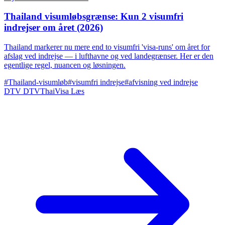
Thailand visumløbsgrænse: Kun 2 visumfri
indrejser om året (2026)
Thailand markerer nu mere end to visumfri 'visa-runs' om året for
afslag ved indrejse — i lufthavne og ved landegrænser. Her er den
egentlige regel, nuancen og løsningen.
#Thailand-visumløb
#visumfri indrejse
#afvisning ved indrejse
DTV
DTVThaiVisa
Læs