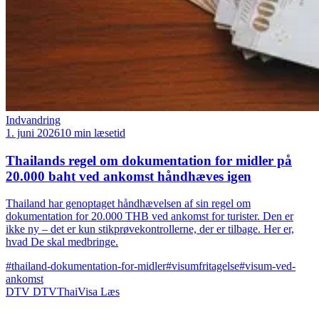
Indvandring
1. juni 2026
10 min læsetid
Thailands regel om dokumentation for midler på
20.000 baht ved ankomst håndhæves igen
Thailand har genoptaget håndhævelsen af sin regel om
dokumentation for 20.000 THB ved ankomst for turister. Den er
ikke ny – det er kun stikprøvekontrollerne, der er tilbage. Her er,
hvad De skal medbringe.
#thailand-dokumentation-for-midler
#visumfritagelse
#visum-ved-
ankomst
DTV
DTVThaiVisa
Læs