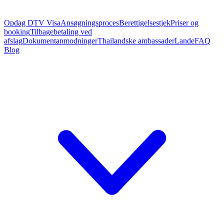
Opdag DTV Visa
Ansøgningsproces
Berettigelsestjek
Priser og
booking
Tilbagebetaling ved
afslag
Dokumentanmodninger
Thailandske ambassader
Lande
FAQ
Blog