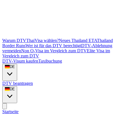
Warum DTVThaiVisa wählen?
Neues Thailand ETA
Thailand
Border Runs
Wer ist für das DTV berechtigt
DTV-Ablehnung
vermeiden
Non O-Visa im Vergleich zum DTV
Elite Visa im
Vergleich zum DTV
DTV-Visum kaufen
Taxibuchung
DE
DTV beantragen
DE
Startseite