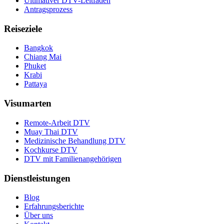
Ultimativer DTV-Leitfaden
Antragsprozess
Reiseziele
Bangkok
Chiang Mai
Phuket
Krabi
Pattaya
Visumarten
Remote-Arbeit DTV
Muay Thai DTV
Medizinische Behandlung DTV
Kochkurse DTV
DTV mit Familienangehörigen
Dienstleistungen
Blog
Erfahrungsberichte
Über uns