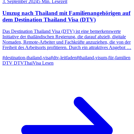
3. September 2024
5 Min. Lesezeit
Umzug nach Thailand mit Familienangehörigen auf
dem Destination Thailand Visa (DTV)
Das Destination Thailand Visa (DTV) ist eine bemerkenswerte
Initiative der thailändischen Regierung, die darauf abzielt, digitale
Nomaden, Remote-Arbeiter und Fachkräfte anzuziehen, die von der
Freiheit des Arbeitsorts profitieren. Durch ein attraktives Angebot …
#destination-thailand-visa
#dtv-leitfaden
#thailand-visum-für-familien
DTV
DTVThaiVisa
Lesen