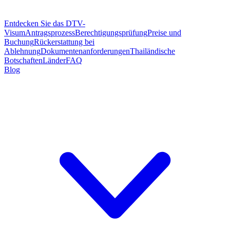
Entdecken Sie das DTV-
Visum
Antragsprozess
Berechtigungsprüfung
Preise und
Buchung
Rückerstattung bei
Ablehnung
Dokumentenanforderungen
Thailändische
Botschaften
Länder
FAQ
Blog