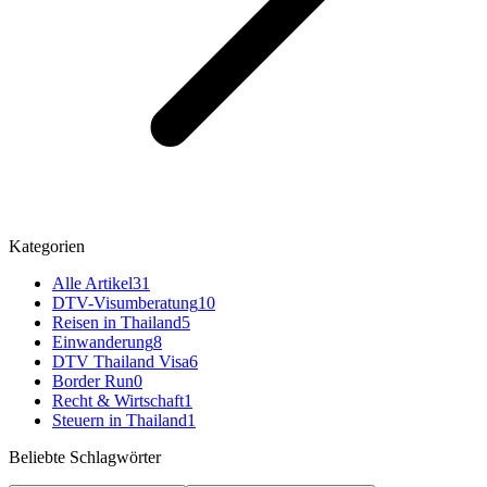
Kategorien
Alle Artikel
31
DTV-Visumberatung
10
Reisen in Thailand
5
Einwanderung
8
DTV Thailand Visa
6
Border Run
0
Recht & Wirtschaft
1
Steuern in Thailand
1
Beliebte Schlagwörter